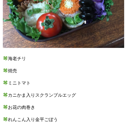
海老チリ
焼売
ミニトマト
カニかま入りスクランブルエッグ
お花の肉巻き
れんこん入り金平ごぼう