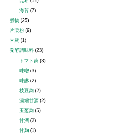
昆布
(12)
海苔
(7)
煮物
(25)
片栗粉
(9)
甘麹
(1)
発酵調味料
(23)
トマト麹
(3)
味噌
(3)
味醂
(2)
枝豆麹
(2)
濃縮甘酒
(2)
玉葱麹
(5)
甘酒
(2)
甘麹
(1)