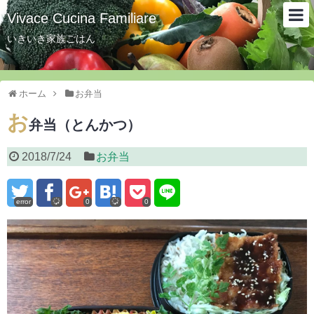
Vivace Cucina Familiare
いきいき家族ごはん
ホーム
お弁当
お
弁当（とんかつ）
2018/7/24
お弁当
error
0
0