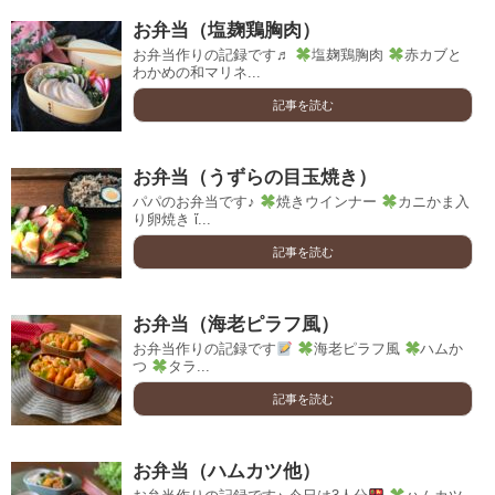
お弁当（塩麹鶏胸肉）
お弁当作りの記録です♬
塩麹鶏胸肉
赤カブと
わかめの和マリネ...
記事を読む
お弁当（うずらの目玉焼き）
パパのお弁当です♪
焼きウインナー
カニかま入
り卵焼き ἴ...
記事を読む
お弁当（海老ピラフ風）
お弁当作りの記録です
海老ピラフ風
ハムか
つ
タラ...
記事を読む
お弁当（ハムカツ他）