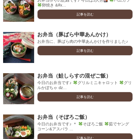
お弁当作りの記録です♪ 今日は3人分
ハムカツ
卵焼き &#x...
記事を読む
お弁当（豚ばら中華あんかけ）
お弁当に、豚ばら肉の中華あんかけを作りました♪
記事を読む
お弁当（鮭しらすの混ぜご飯）
今日のお弁当です♪
グリルミニキャロット
グリ
ルかぼちゃ ǳ...
記事を読む
お弁当（そぼろご飯）
今日のお弁当です♪ ＊
そぼろご飯
茹でヤング
コーン&アスパラ ...
記事を読む