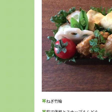
ねぎ竹輪
茹で蓮根とスナップえんどう