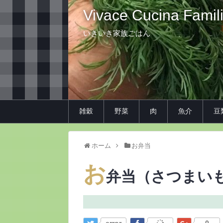
Vivace Cucina Famil
いきいき家族ごはん
雑穀
野菜
肉
魚介
豆
ホーム
お弁当
お
弁当（さつまい