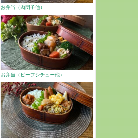
お弁当（肉団子他）
お弁当（ビーフシチュー他）