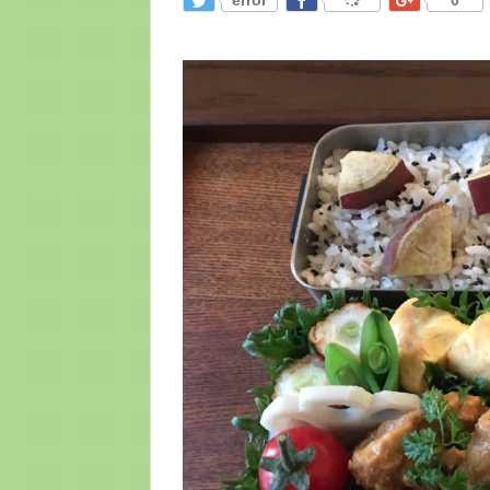
error
0