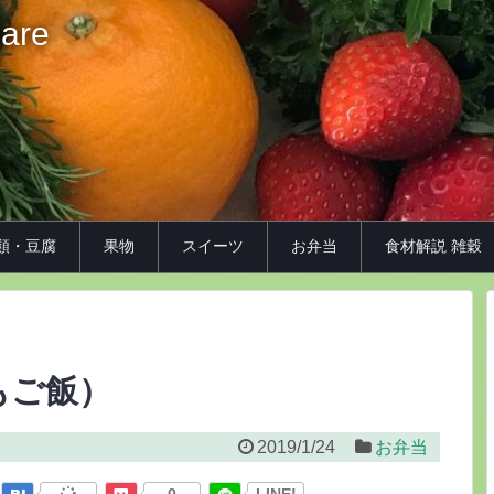
iare
類・豆腐
果物
スイーツ
お弁当
食材解説 雑穀
もご飯）
2019/1/24
お弁当