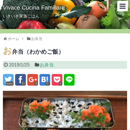
Vivace Cucina Familiare
いきいき家族ごはん
ホーム
お弁当
お
弁当（わかめご飯）
2019/1/25
お弁当
error
0
0