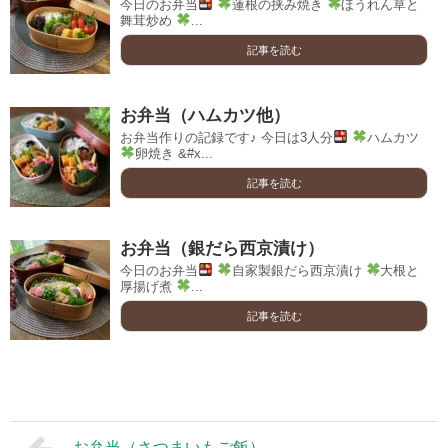
今日のお弁当
蓮根の挟み焼き
ほうれん草と
舞茸炒め
...
記事を読む
お弁当（ハムカツ他）
お弁当作りの記録です♪ 今日は3人分
ハムカツ
卵焼き &#x...
記事を読む
お弁当（銀だら西京漬け）
今日のお弁当
自家製銀だら西京漬け
大根と
厚揚げ煮
...
記事を読む
お弁当（さつまいもご飯）