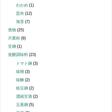
わかめ
(1)
昆布
(12)
海苔
(7)
煮物
(25)
片栗粉
(9)
甘麹
(1)
発酵調味料
(23)
トマト麹
(3)
味噌
(3)
味醂
(2)
枝豆麹
(2)
濃縮甘酒
(2)
玉葱麹
(5)