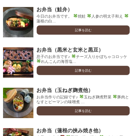
お弁当（鮭弁）
今日のお弁当です。
焼鮭
人参の明太子和え
蓮根の白...
記事を読む
お弁当（黒米と玄米と黒豆）
息子のお弁当です♪
チーズ入りかぼちゃコロッケ
れんこんの海苔塩...
記事を読む
お弁当（玉ねぎ麹煮他）
お弁当作りの記録です♪
玉ねぎ麹煮野菜
豚肉と
なすとピーマンの味噌煮 ...
記事を読む
お弁当（蓮根の挟み焼き他）