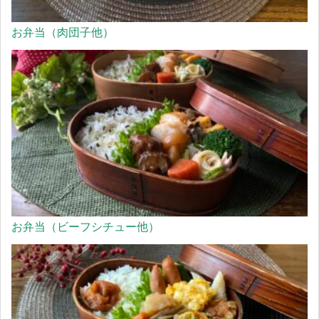
お弁当（肉団子他）
お弁当（ビーフシチュー他）