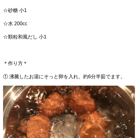
☆砂糖 小1
☆水 200cc
☆顆粒和風だし 小1
＊作り方＊
① 沸騰したお湯にそっと卵を入れ、約6分半茹でます。