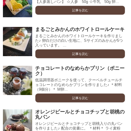
【人参蒸しパン】 ☆人参 50g ☆牛乳 50g 卵...
記事を読む
まるごとみかんのホワイトロールケーキ
まるごとみかんのホワイトロールケーキを作りまし
た♪ 卵白だけの白い生地に、Sサイズのみかんが5つ
入っています。 ...
記事を読む
チョコレートのなめらかプリン（ボニー
ク）
低温調理器ボニークを使って、クーベルチュールチ
ョコレートのなめらかプリンを作りました♪ ＊材料
（9個分）＊ M卵...
記事を読む
オレンジピールとチョコチップと胡桃の
丸パン
オレンジピールとチョコチップと胡桃入りの丸パン
を作りました♪ 配合の覚書に。 ＊材料＊ ライ麦粉