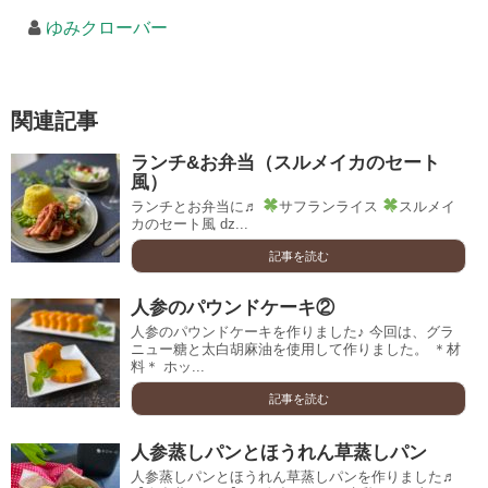
ゆみクローバー
関連記事
ランチ&お弁当（スルメイカのセート
風）
ランチとお弁当に♬
サフランライス
スルメイ
カのセート風 ǳ...
記事を読む
人参のパウンドケーキ②
人参のパウンドケーキを作りました♪ 今回は、グラ
ニュー糖と太白胡麻油を使用して作りました。 ＊材
料＊ ホッ...
記事を読む
人参蒸しパンとほうれん草蒸しパン
人参蒸しパンとほうれん草蒸しパンを作りました♬