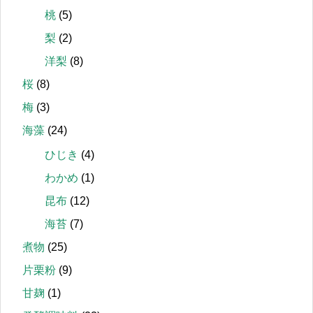
桃
(5)
梨
(2)
洋梨
(8)
桜
(8)
梅
(3)
海藻
(24)
ひじき
(4)
わかめ
(1)
昆布
(12)
海苔
(7)
煮物
(25)
片栗粉
(9)
甘麹
(1)