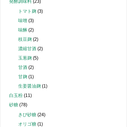
発酵調味料
(23)
トマト麹
(3)
味噌
(3)
味醂
(2)
枝豆麹
(2)
濃縮甘酒
(2)
玉葱麹
(5)
甘酒
(2)
甘麹
(1)
生姜醤油麹
(1)
白玉粉
(11)
砂糖
(78)
きび砂糖
(24)
オリゴ糖
(1)