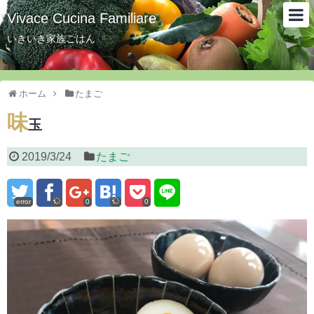
Vivace Cucina Familiare
いきいき家族ごはん
ホーム
たまご
味
玉
2019/3/24
たまご
error
0
0