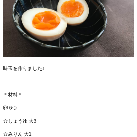
味玉を作りました♪
＊材料＊
卵 6つ
☆しょうゆ 大3
☆みりん 大1