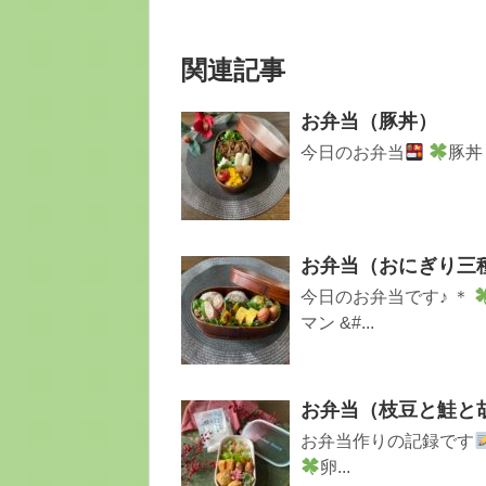
関連記事
お弁当（豚丼）
今日のお弁当
豚
お弁当（おにぎり三
今日のお弁当です♪ ＊
マン &#...
お弁当（枝豆と鮭と
お弁当作りの記録です
卵...