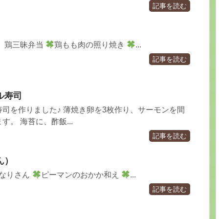
記事を読む
 鶏三昧弁当
鶏もも肉の照り焼き
...
記事を読む
ル寿司
司を作りました♪ 薄焼き卵を3枚作り、サーモンを間
。 海苔に、酢飯...
記事を読む
ん）
なりさん
ピーマンのおかか和え
...
記事を読む