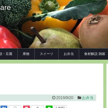
iare
類・豆腐
果物
スイーツ
お弁当
食材解説 雑穀
2019/9/20
お弁当