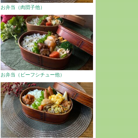
お弁当（肉団子他）
お弁当（ビーフシチュー他）