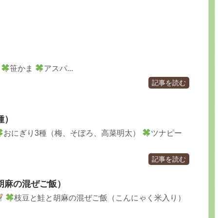
丼
笹かま
アスパ...
記事を読む
種）
おにぎり3種（梅、そぼろ、高菜明太）
ツナピー
記事を読む
胡麻の混ぜご飯）
枝豆と鮭と胡麻の混ぜご飯（こんにゃく米入り）