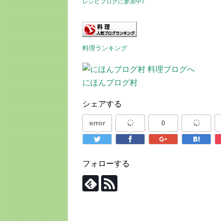
レシピブログに参加中♪
料理ランキング
にほんブログ村
シェアする
error
0
フォローする