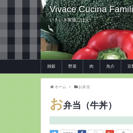
Vivace Cucina Famil
いきいき家族ごはん
雑穀
野菜
肉
魚介
豆
ホーム
お弁当
お
弁当（牛丼）