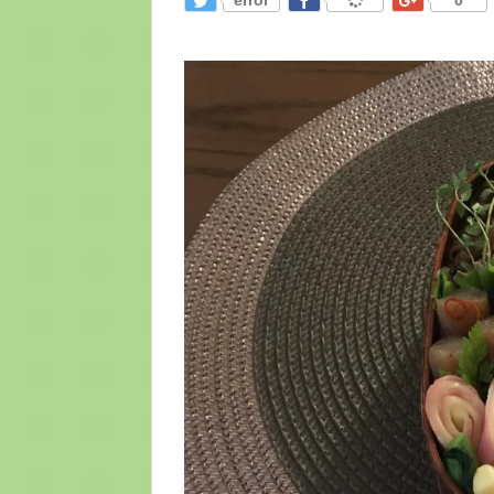
error
0