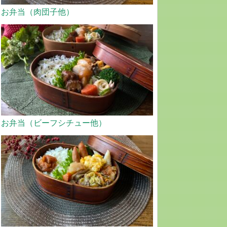
お弁当（肉団子他）
お弁当（ビーフシチュー他）