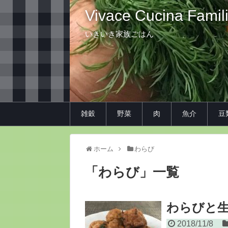
Vivace Cucina Famil
いきいき家族ごはん
雑穀
野菜
肉
魚介
豆
ホーム
わらび
「
わらび
」
一覧
わらびと生
2018/11/8