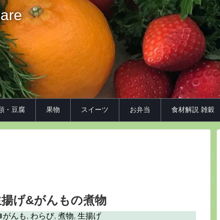
iare
類・豆腐
果物
スイーツ
お弁当
食材解説 雑穀
揚げ&がんもの煮物
がんも
,
わらび
,
煮物
,
生揚げ