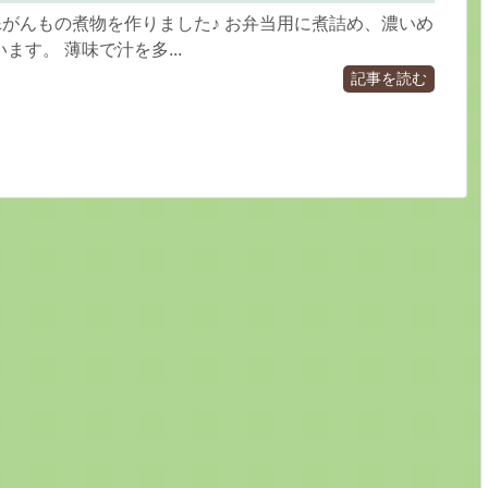
&がんもの煮物を作りました♪ お弁当用に煮詰め、濃いめ
ます。 薄味で汁を多...
記事を読む