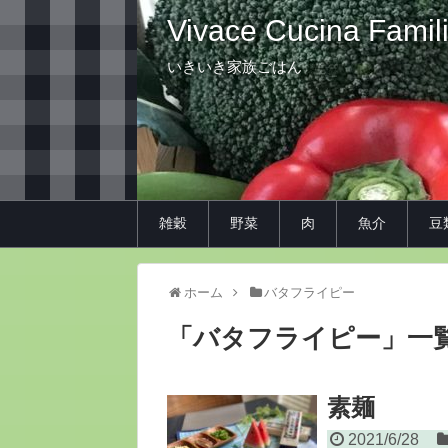
Vivace Cucina Famil
いきいき家族ごはん
雑穀
野菜
肉
魚介
豆
ホーム
バタフライピー
「
バタフライピー
」
一
素麺
2021/6/28