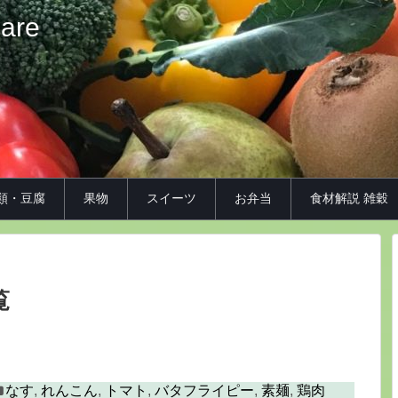
iare
類・豆腐
果物
スイーツ
お弁当
食材解説 雑穀
覧
なす
,
れんこん
,
トマト
,
バタフライピー
,
素麺
,
鶏肉