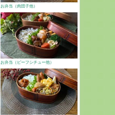
お弁当（肉団子他）
お弁当（ビーフシチュー他）