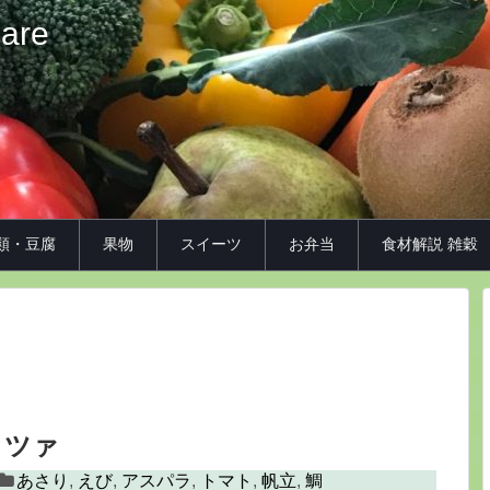
iare
類・豆腐
果物
スイーツ
お弁当
食材解説 雑穀
ッツァ
あさり
,
えび
,
アスパラ
,
トマト
,
帆立
,
鯛