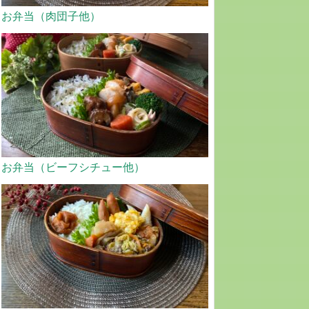
お弁当（肉団子他）
お弁当（ビーフシチュー他）