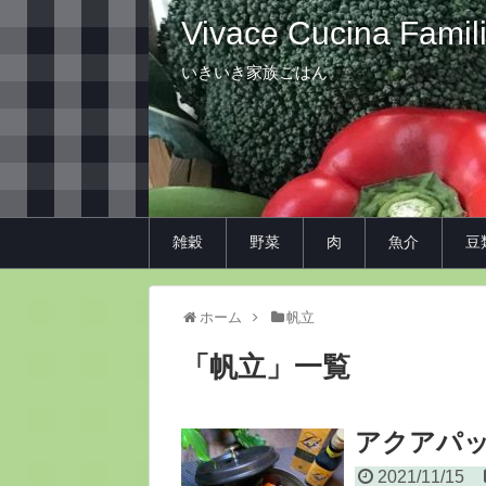
Vivace Cucina Famil
いきいき家族ごはん
雑穀
野菜
肉
魚介
豆
ホーム
帆立
「
帆立
」
一覧
アクアパ
2021/11/15