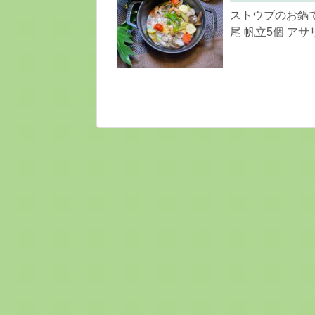
ストウブのお鍋で
尾 帆立5個 アサリ