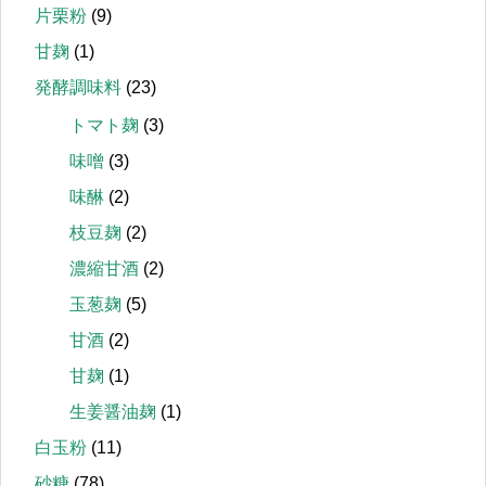
片栗粉
(9)
甘麹
(1)
発酵調味料
(23)
トマト麹
(3)
味噌
(3)
味醂
(2)
枝豆麹
(2)
濃縮甘酒
(2)
玉葱麹
(5)
甘酒
(2)
甘麹
(1)
生姜醤油麹
(1)
白玉粉
(11)
砂糖
(78)