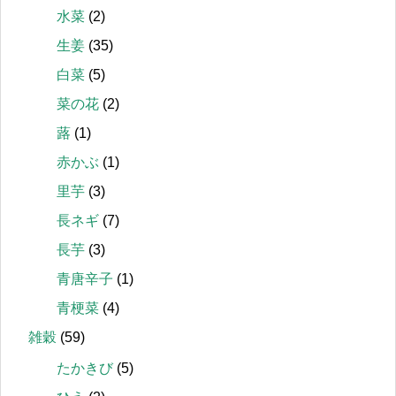
水菜
(2)
生姜
(35)
白菜
(5)
菜の花
(2)
蕗
(1)
赤かぶ
(1)
里芋
(3)
長ネギ
(7)
長芋
(3)
青唐辛子
(1)
青梗菜
(4)
雑穀
(59)
たかきび
(5)