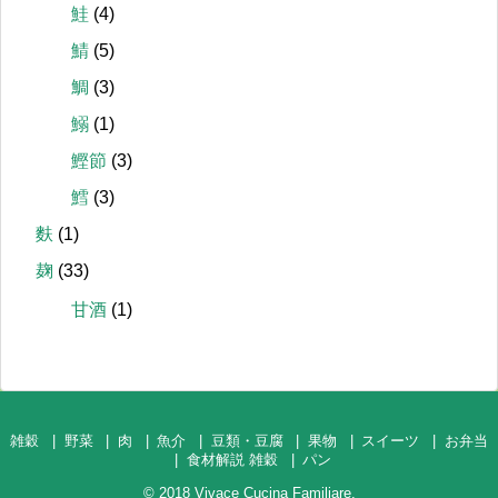
鮭
(4)
鯖
(5)
鯛
(3)
鰯
(1)
鰹節
(3)
鱈
(3)
麩
(1)
麹
(33)
甘酒
(1)
雑穀
野菜
肉
魚介
豆類・豆腐
果物
スイーツ
お弁当
食材解説 雑穀
パン
© 2018
Vivace Cucina Familiare
.