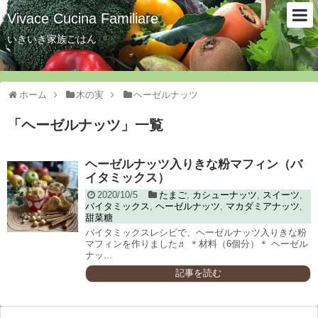
Vivace Cucina Familiare
いきいき家族ごはん
ホーム
木の実
ヘーゼルナッツ
「
ヘーゼルナッツ
」
一覧
ヘーゼルナッツ入りきな粉マフィン（バ
イタミックス）
2020/10/5
たまご
,
カシューナッツ
,
スイーツ
,
バイタミックス
,
ヘーゼルナッツ
,
マカダミアナッツ
,
甜菜糖
バイタミックスレシピで、ヘーゼルナッツ入りきな粉
マフィンを作りました♬ ＊材料（6個分）＊ ヘーゼル
ナッ...
記事を読む