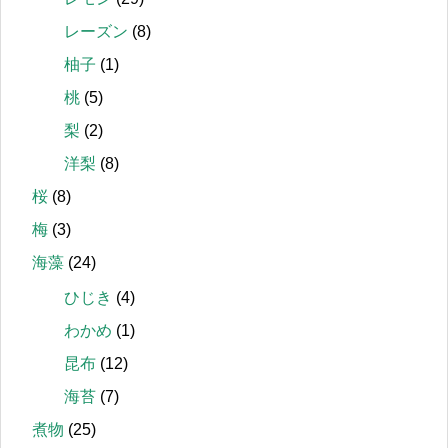
レーズン
(8)
柚子
(1)
桃
(5)
梨
(2)
洋梨
(8)
桜
(8)
梅
(3)
海藻
(24)
ひじき
(4)
わかめ
(1)
昆布
(12)
海苔
(7)
煮物
(25)