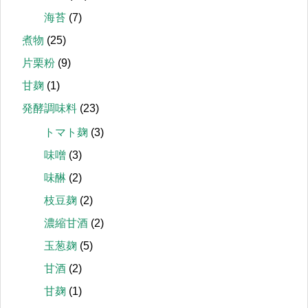
海苔
(7)
煮物
(25)
片栗粉
(9)
甘麹
(1)
発酵調味料
(23)
トマト麹
(3)
味噌
(3)
味醂
(2)
枝豆麹
(2)
濃縮甘酒
(2)
玉葱麹
(5)
甘酒
(2)
甘麹
(1)