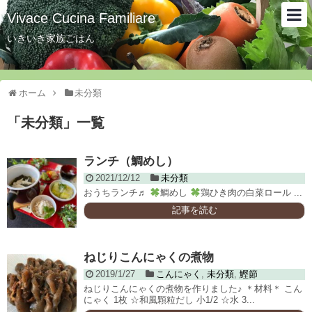
Vivace Cucina Familiare
いきいき家族ごはん
ホーム
未分類
「
未分類
」
一覧
ランチ（鯛めし）
2021/12/12
未分類
おうちランチ♬
鯛めし
鶏ひき肉の白菜ロール ...
記事を読む
ねじりこんにゃくの煮物
2019/1/27
こんにゃく
,
未分類
,
鰹節
ねじりこんにゃくの煮物を作りました♪ ＊材料＊ こん
にゃく 1枚 ☆和風顆粒だし 小1/2 ☆水 3...