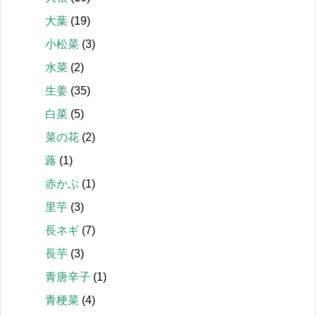
大葉
(19)
小松菜
(3)
水菜
(2)
生姜
(35)
白菜
(5)
菜の花
(2)
蕗
(1)
赤かぶ
(1)
里芋
(3)
長ネギ
(7)
長芋
(3)
青唐辛子
(1)
青梗菜
(4)