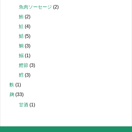
魚肉ソーセージ
(2)
鮪
(2)
鮭
(4)
鯖
(5)
鯛
(3)
鰯
(1)
鰹節
(3)
鱈
(3)
麩
(1)
麹
(33)
甘酒
(1)