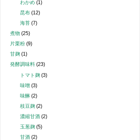
わかめ
(1)
昆布
(12)
海苔
(7)
煮物
(25)
片栗粉
(9)
甘麹
(1)
発酵調味料
(23)
トマト麹
(3)
味噌
(3)
味醂
(2)
枝豆麹
(2)
濃縮甘酒
(2)
玉葱麹
(5)
甘酒
(2)