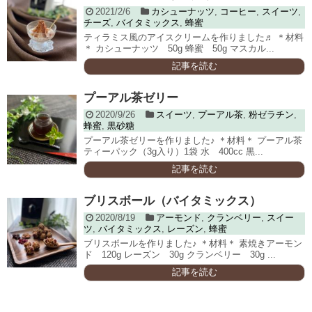
2021/2/6
カシューナッツ
,
コーヒー
,
スイーツ
,
チーズ
,
バイタミックス
,
蜂蜜
ティラミス風のアイスクリームを作りました♬ ＊材料
＊ カシューナッツ 50g 蜂蜜 50g マスカル...
記事を読む
プーアル茶ゼリー
2020/9/26
スイーツ
,
プーアル茶
,
粉ゼラチン
,
蜂蜜
,
黒砂糖
プーアル茶ゼリーを作りました♪ ＊材料＊ プーアル茶
ティーパック（3g入り）1袋 水 400cc 黒...
記事を読む
ブリスボール（バイタミックス）
2020/8/19
アーモンド
,
クランベリー
,
スイー
ツ
,
バイタミックス
,
レーズン
,
蜂蜜
ブリスボールを作りました♪ ＊材料＊ 素焼きアーモン
ド 120g レーズン 30g クランベリー 30g ...
記事を読む