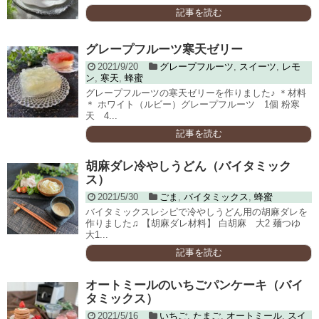
記事を読む
グレープフルーツ寒天ゼリー
2021/9/20
グレープフルーツ
,
スイーツ
,
レモ
ン
,
寒天
,
蜂蜜
グレープフルーツの寒天ゼリーを作りました♪ ＊材料
＊ ホワイト（ルビー）グレープフルーツ 1個 粉寒
天 4...
記事を読む
胡麻ダレ冷やしうどん（バイタミック
ス）
2021/5/30
ごま
,
バイタミックス
,
蜂蜜
バイタミックスレシピで冷やしうどん用の胡麻ダレを
作りました♫ 【胡麻ダレ材料】 白胡麻 大2 麺つゆ
大1...
記事を読む
オートミールのいちごパンケーキ（バイ
タミックス）
2021/5/16
いちご
,
たまご
,
オートミール
,
スイ