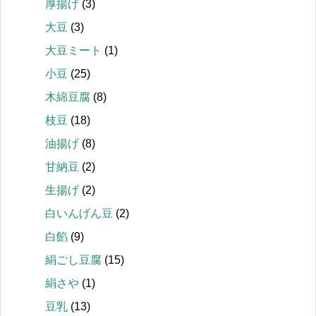
厚揚げ
(3)
大豆
(3)
大豆ミート
(1)
小豆
(25)
木綿豆腐
(8)
枝豆
(18)
油揚げ
(8)
甘納豆
(2)
生揚げ
(2)
白いんげん豆
(2)
白餡
(9)
絹ごし豆腐
(15)
絹さや
(1)
豆乳
(13)