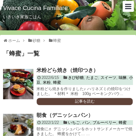
Vivace Cucina Familiare
いきいき家族ごはん
ホーム
砂糖
蜂蜜
「
蜂蜜
」
一覧
米粉どら焼き（焼印つき）
2022/6/15
きび砂糖
,
たまご
,
スイーツ
,
味醂
,
小
豆
,
米粉
,
蜂蜜
米粉どら焼きを作りました♪ ハリネズミの焼印をつけ
ました。 ＊材料＊ 米粉 100g ベーキングパウ...
記事を読む
朝食（デニッシュパン）
2022/1/22
いちご
,
パン
,
ブルーベリー
,
蜂蜜
朝食に♬ デニッシュパンをホットサンドメーカーで焼
きました。 蜂蜜をかけて… ...