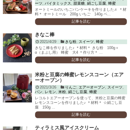
ーツ
,
バイタミックス
,
甜菜糖
,
絹ごし豆腐
,
蜂蜜
オートミールのいちごパンケーキを作りました♬ ＊材
料＊ オートミール 200g いちご 140g ベ...
記事を読む
きなこ棒
2021/4/29
きな粉
,
スイーツ
,
蜂蜜
きなこ棒を作りました♪ ＊材料＊ きな粉 100g＋
α（まぶし用） 蜂蜜 大4 ＊作り方＊ ...
記事を読む
米粉と豆腐の蜂蜜レモンスコーン（エア
ーオーブン）
2021/3/26
りんご
,
エアーオーブン
,
スイーツ
,
パン
,
レモン
,
米粉
,
絹ごし豆腐
,
蜂蜜
レコルトエアーオーブンを使って、米粉と豆腐の蜂蜜
レモンスコーンを作りました♪ ＊材料＊ ☆絹ごし豆
腐 150g ...
記事を読む
ティラミス風アイスクリーム