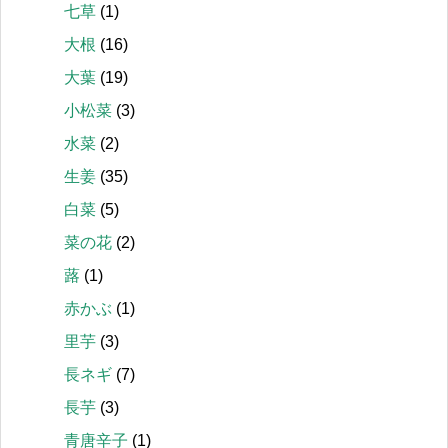
七草
(1)
大根
(16)
大葉
(19)
小松菜
(3)
水菜
(2)
生姜
(35)
白菜
(5)
菜の花
(2)
蕗
(1)
赤かぶ
(1)
里芋
(3)
長ネギ
(7)
長芋
(3)
青唐辛子
(1)