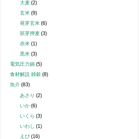
大麦
(2)
玄米
(9)
発芽玄米
(6)
胚芽押麦
(3)
赤米
(1)
黒米
(3)
電気圧力鍋
(5)
食材解説 雑穀
(8)
魚介
(83)
あさり
(2)
いか
(6)
いくら
(3)
いわし
(1)
えび
(16)