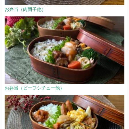
お弁当（肉団子他）
お弁当（ビーフシチュー他）