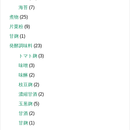
海苔
(7)
煮物
(25)
片栗粉
(9)
甘麹
(1)
発酵調味料
(23)
トマト麹
(3)
味噌
(3)
味醂
(2)
枝豆麹
(2)
濃縮甘酒
(2)
玉葱麹
(5)
甘酒
(2)
甘麹
(1)