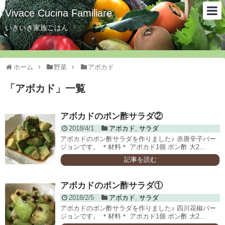
Vivace Cucina Familiare
いきいき家族ごはん
ホーム
野菜
アボカド
「
アボカド
」
一覧
アボカドのポン酢サラダ②
2018/4/1
アボカド
,
サラダ
アボカドのポン酢サラダを作りました♪ 赤唐辛子バー
ジョンです。 ＊材料＊ アボカド1個 ポン酢 大2...
記事を読む
アボカドのポン酢サラダ①
2018/2/5
アボカド
,
サラダ
アボカドのポン酢サラダを作りました♪ 四川花椒バー
ジョンです。 ＊材料＊ アボカド1個 ポン酢 大2...