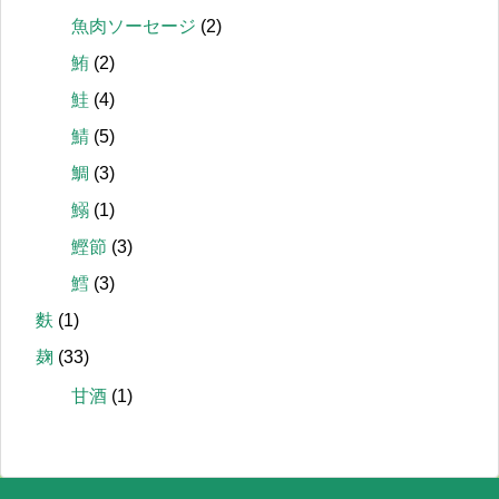
魚肉ソーセージ
(2)
鮪
(2)
鮭
(4)
鯖
(5)
鯛
(3)
鰯
(1)
鰹節
(3)
鱈
(3)
麩
(1)
麹
(33)
甘酒
(1)