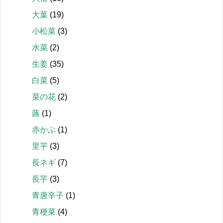
大葉
(19)
小松菜
(3)
水菜
(2)
生姜
(35)
白菜
(5)
菜の花
(2)
蕗
(1)
赤かぶ
(1)
里芋
(3)
長ネギ
(7)
長芋
(3)
青唐辛子
(1)
青梗菜
(4)