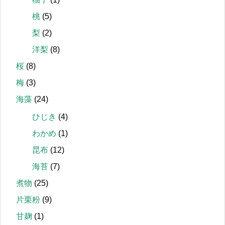
桃
(5)
梨
(2)
洋梨
(8)
桜
(8)
梅
(3)
海藻
(24)
ひじき
(4)
わかめ
(1)
昆布
(12)
海苔
(7)
煮物
(25)
片栗粉
(9)
甘麹
(1)