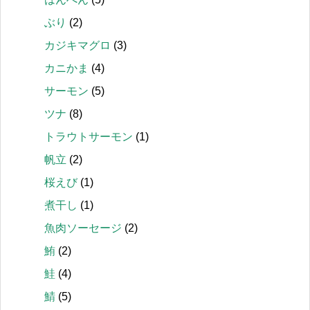
ぶり
(2)
カジキマグロ
(3)
カニかま
(4)
サーモン
(5)
ツナ
(8)
トラウトサーモン
(1)
帆立
(2)
桜えび
(1)
煮干し
(1)
魚肉ソーセージ
(2)
鮪
(2)
鮭
(4)
鯖
(5)