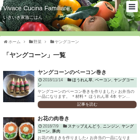
Vivace Cucina Familiare
いきいき家族ごはん
ホーム
野菜
ヤングコーン
「
ヤングコーン
」
一覧
ヤングコーンのベーコン巻き
2018/11/14
ほうれん草
,
ベーコン
,
ヤングコー
ン
ヤングコーンのベーコン巻きを作りました♪ お弁当の
一品になります。 ＊材料＊ ほうれん草 4本 ヤン...
記事を読む
お花の肉巻き
2018/7/9
スナップえんどう
,
ニンジン
,
ヤング
コーン
,
豚肉
お花の肉まきを作りました♪ お弁当の一品になりま