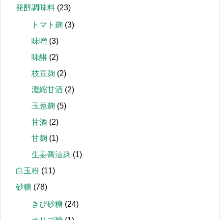
発酵調味料
(23)
トマト麹
(3)
味噌
(3)
味醂
(2)
枝豆麹
(2)
濃縮甘酒
(2)
玉葱麹
(5)
甘酒
(2)
甘麹
(1)
生姜醤油麹
(1)
白玉粉
(11)
砂糖
(78)
きび砂糖
(24)