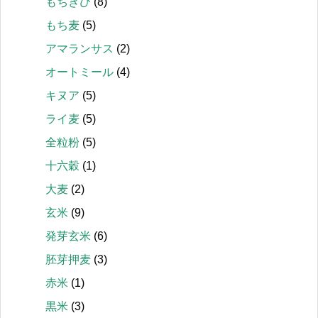
もちきび
(8)
もち麦
(5)
アマランサス
(2)
オートミール
(4)
キヌア
(5)
ライ麦
(5)
全粒粉
(5)
十六穀
(1)
大麦
(2)
玄米
(9)
発芽玄米
(6)
胚芽押麦
(3)
赤米
(1)
黒米
(3)