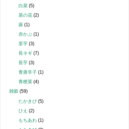
白菜
(5)
菜の花
(2)
蕗
(1)
赤かぶ
(1)
里芋
(3)
長ネギ
(7)
長芋
(3)
青唐辛子
(1)
青梗菜
(4)
雑穀
(59)
たかきび
(5)
ひえ
(2)
もちあわ
(1)