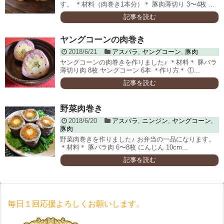
す。 ＊材料（肉巻き1本分）＊ 豚肉薄切り 3〜4枚 ...
記事を読む
ヤングコーンの肉巻き
2018/6/21
アスパラ
,
ヤングコーン
,
豚肉
ヤングコーンの肉巻きを作りました♪ ＊材料＊ 豚バラ
薄切り肉 8枚 ヤングコーン 6本 ＊作り方＊ ①...
記事を読む
野菜肉巻き
2018/6/20
アスパラ
,
ニンジン
,
ヤングコーン
,
豚肉
野菜肉巻きを作りました♪ お弁当の一品になります。
＊材料＊ 豚バラ肉 6〜8枚 にんじん 10cm...
記事を読む
毎日１回応援よろしくお願いします。