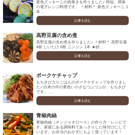
黄色ズッキーニの肉巻きを作りました♪ 時短、簡単
の電子レンジ料理です。 ＊材料＊ 黄色ズッキーニ 1
本 ...
記事を読む
高野豆腐の含め煮
高野豆腐の含め煮を作りました♪ ＊材料＊ 高野豆腐
4枚 しいたけ 6枚 ニンジン 1本 ★砂...
記事を読む
ポークケチャップ
もちきび入りごはんのポークケチャップを作りまし
た♪ 白米の中の黄色い小さなつぶつぶが、もちきび
です。 ...
記事を読む
青椒肉絲
青椒肉絲（チンジャオロース）の作り方・レシピで
す。家庭にある調味料であっさりした味付けにして
います。お弁当のおかずにもよく使っています！