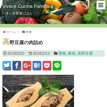
Vivace Cucina Familiare
いきいき家族ごはん
ホーム
煮物
高
野豆腐の肉詰め
2018/2/10
2018/2/12
煮物
,
豚肉
,
高野豆腐
error
0
0