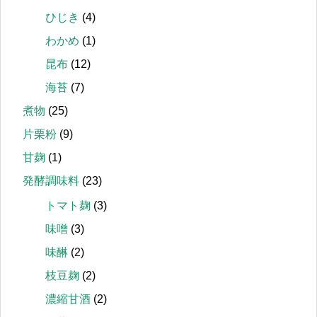
ひじき
(4)
わかめ
(1)
昆布
(12)
海苔
(7)
煮物
(25)
片栗粉
(9)
甘麹
(1)
発酵調味料
(23)
トマト麹
(3)
味噌
(3)
味醂
(2)
枝豆麹
(2)
濃縮甘酒
(2)