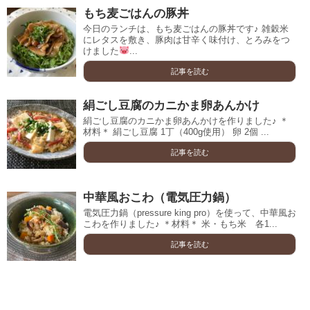
もち麦ごはんの豚丼
今日のランチは、もち麦ごはんの豚丼です♪ 雑穀米
にレタスを敷き、豚肉は甘辛く味付け、とろみをつ
けました
...
記事を読む
絹ごし豆腐のカニかま卵あんかけ
絹ごし豆腐のカニかま卵あんかけを作りました♪ ＊
材料＊ 絹ごし豆腐 1丁（400g使用） 卵 2個 ...
記事を読む
中華風おこわ（電気圧力鍋）
電気圧力鍋（pressure king pro）を使って、中華風お
こわを作りました♪ ＊材料＊ 米・もち米 各1...
記事を読む