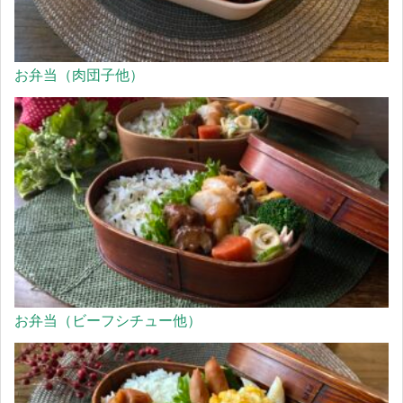
お弁当（肉団子他）
お弁当（ビーフシチュー他）