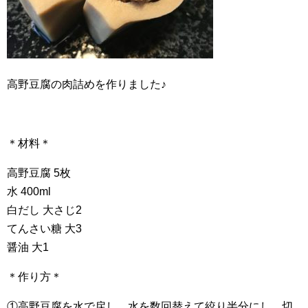
高野豆腐の肉詰めを作りました♪
＊材料＊
高野豆腐 5枚
水 400ml
白だし 大さじ2
てんさい糖 大3
醤油 大1
＊作り方＊
①高野豆腐を水で戻し、水を数回替えて絞り半分にし、切