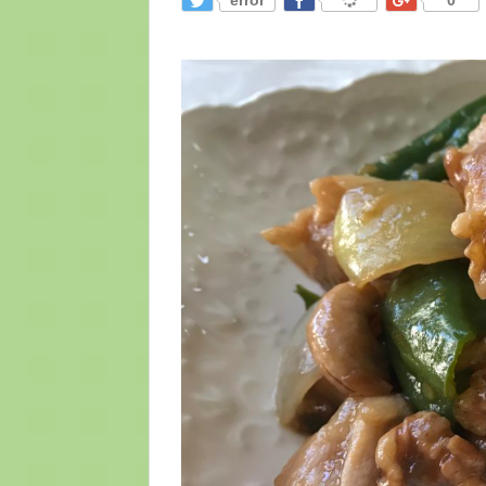
error
0