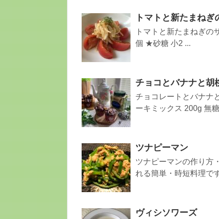
トマトと新たまねぎ
トマトと新たまねぎのサラ
個 ★砂糖 小2 ...
チョコとバナナと胡
チョコレートとバナナと
ーキミックス 200g 無糖コ
ツナピーマン
ツナピーマンの作り方
れる簡単・時短料理で
ヴィシソワーズ