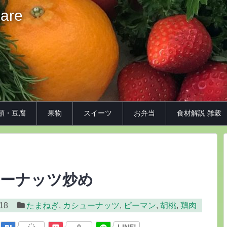
iare
類・豆腐
果物
スイーツ
お弁当
食材解説 雑穀
ューナッツ炒め
/18
たまねぎ
,
カシューナッツ
,
ピーマン
,
胡桃
,
鶏肉