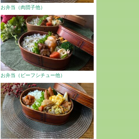
お弁当（肉団子他）
お弁当（ビーフシチュー他）