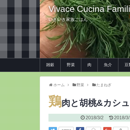
Vivace Cucina Famil
いきいき家族ごはん
雑穀
野菜
肉
魚介
豆
ホーム
野菜
たまねぎ
鶏
肉と胡桃&カシ
2018/3/2
2018/3