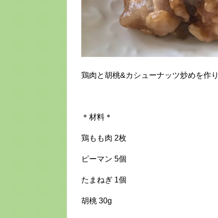
鶏肉と胡桃&カシューナッツ炒めを作り
＊材料＊
鶏もも肉 2枚
ピーマン 5個
たまねぎ 1個
胡桃 30g