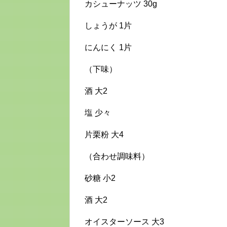
カシューナッツ 30g
しょうが 1片
にんにく 1片
（下味）
酒 大2
塩 少々
片栗粉 大4
（合わせ調味料）
砂糖 小2
酒 大2
オイスターソース 大3