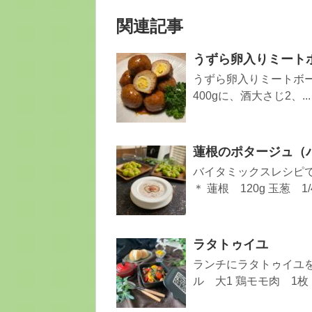
関連記事
うずら卵入りミート
うずら卵入りミートボー
400gに、酒大さじ2、...
蓮根のポタージュ（
バイタミックスレシピで
＊ 蓮根 120g 玉葱 1/4.
ラタトゥイユ
ランチにラタトゥイユを
ル 大1 鶏モモ肉 1枚 ..