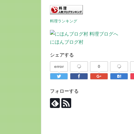
料理ランキング
にほんブログ村
シェアする
error
0
フォローする