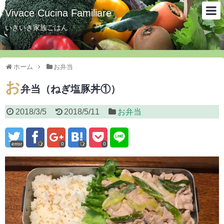
Vivace Cucina Familiare
いきいき家族ごはん
ホーム
お弁当
お
弁当（ねぎ塩豚丼①）
2018/3/5
2018/5/11
お弁当
error
0
0