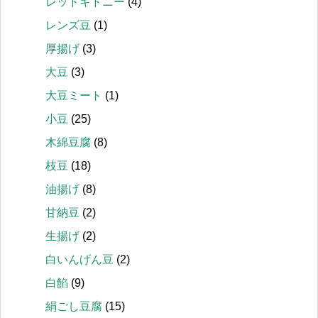
レッドキドニー
(4)
レンズ豆
(1)
厚揚げ
(3)
大豆
(3)
大豆ミート
(1)
小豆
(25)
木綿豆腐
(8)
枝豆
(18)
油揚げ
(8)
甘納豆
(2)
生揚げ
(2)
白いんげん豆
(2)
白餡
(9)
絹ごし豆腐
(15)