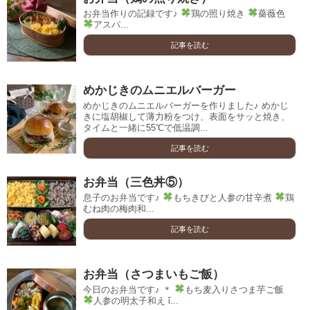
お弁当作りの記録です♪
鶏の照り焼き
薔薇色
アスパ...
記事を読む
めかじきのムニエルバーガー
めかじきのムニエルバーガーを作りました♪ めかじ
きに塩胡椒して薄力粉をつけ、表面をサッと焼き、
タイムと一緒に55℃で低温調...
記事を読む
お弁当（三色丼⑤）
息子のお弁当です♪
もちきびと人参の甘辛煮
鶏
むね肉の梅肉和...
記事を読む
お弁当（さつまいもご飯）
今日のお弁当です♪ ＊
もち麦入りさつま芋ご飯
人参の明太子和え ἴ...