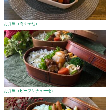
お弁当（肉団子他）
お弁当（ビーフシチュー他）