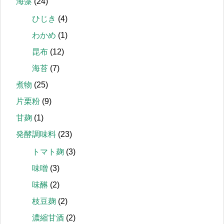
海藻
(24)
ひじき
(4)
わかめ
(1)
昆布
(12)
海苔
(7)
煮物
(25)
片栗粉
(9)
甘麹
(1)
発酵調味料
(23)
トマト麹
(3)
味噌
(3)
味醂
(2)
枝豆麹
(2)
濃縮甘酒
(2)