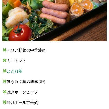
えびと野菜の中華炒め
ミニトマト
よだれ鶏
ほうれん草の胡麻和え
焼きポークビッツ
揚げボール甘辛煮