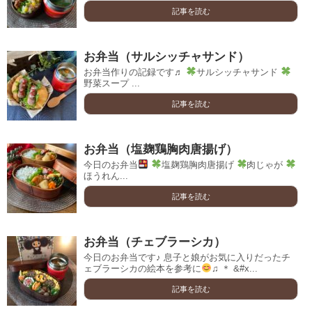
記事を読む
お弁当（サルシッチャサンド）
お弁当作りの記録です♬
サルシッチャサンド
野菜スープ ...
記事を読む
お弁当（塩麹鶏胸肉唐揚げ）
今日のお弁当
塩麹鶏胸肉唐揚げ
肉じゃが
ほうれん...
記事を読む
お弁当（チェブラーシカ）
今日のお弁当です♪ 息子と娘がお気に入りだったチ
ェブラーシカの絵本を参考に
♫ ＊ &#x...
記事を読む