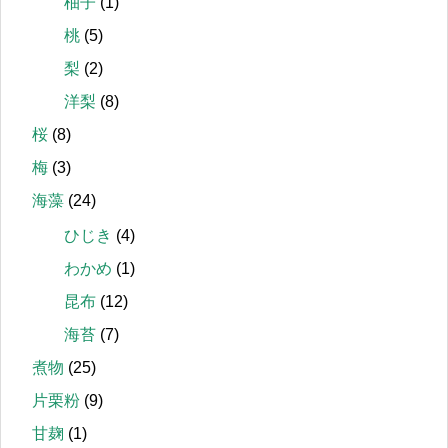
柚子
(1)
桃
(5)
梨
(2)
洋梨
(8)
桜
(8)
梅
(3)
海藻
(24)
ひじき
(4)
わかめ
(1)
昆布
(12)
海苔
(7)
煮物
(25)
片栗粉
(9)
甘麹
(1)