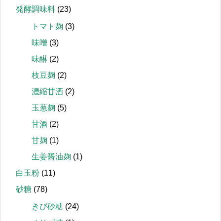
発酵調味料
(23)
トマト麹
(3)
味噌
(3)
味醂
(2)
枝豆麹
(2)
濃縮甘酒
(2)
玉葱麹
(5)
甘酒
(2)
甘麹
(1)
生姜醤油麹
(1)
白玉粉
(11)
砂糖
(78)
きび砂糖
(24)