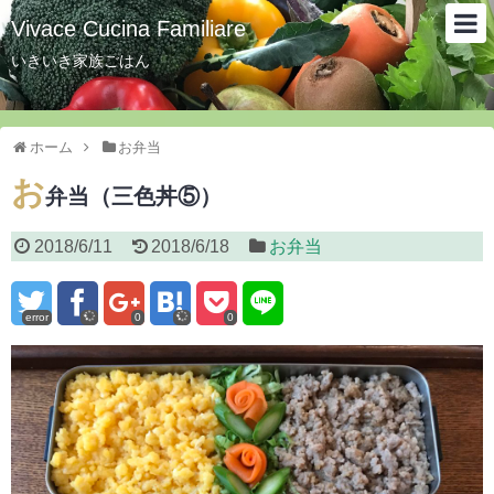
Vivace Cucina Familiare
いきいき家族ごはん
ホーム
お弁当
お
弁当（三色丼⑤）
2018/6/11
2018/6/18
お弁当
error
0
0