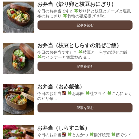
お弁当（炒り卵と枝豆おにぎり）
今日のお弁当です♫
炒り卵と枝豆とチーズと塩昆
布のおにぎり
竹輪の磯辺揚げ &#x...
記事を読む
お弁当（枝豆としらすの混ぜご飯）
今日のお弁当です♪ ＊
枝豆としらすの混ぜご飯
ウインナーと舞茸炒め &...
記事を読む
お弁当（お赤飯他）
今日のお弁当
お赤飯
鮭フライ
こんにゃく
のピリ辛...
記事を読む
お弁当（しらすご飯）
今日のお弁当
とんかつ
揚げ焼売
茹でウイ