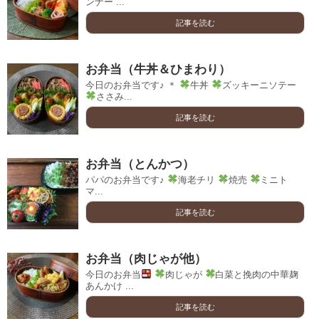
ンナー ...
記事を読む
お弁当（牛丼＆ひまわり）
今日のお弁当です♪ ＊
牛丼
ズッキーニソテー
ささみ...
記事を読む
お弁当（とんかつ）
パパのお弁当です♪
海老チリ
焼売
ミニト
マ...
記事を読む
お弁当（肉じゃが他）
今日のお弁当
肉じゃが
白菜と挽肉の中華麹
あんかけ ...
記事を読む