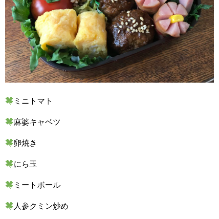
ミニトマト
麻婆キャベツ
卵焼き
にら玉
ミートボール
人参クミン炒め