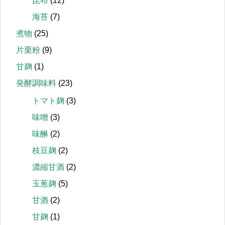
昆布
(12)
海苔
(7)
煮物
(25)
片栗粉
(9)
甘麹
(1)
発酵調味料
(23)
トマト麹
(3)
味噌
(3)
味醂
(2)
枝豆麹
(2)
濃縮甘酒
(2)
玉葱麹
(5)
甘酒
(2)
甘麹
(1)