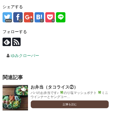
シェアする
error
0
0
フォローする
ゆみクローバー
関連記事
お弁当（タコライス②）
パパのお弁当です♪
のり塩マッシュポテト
ミニ
ウインナーとヤングコー...
記事を読む