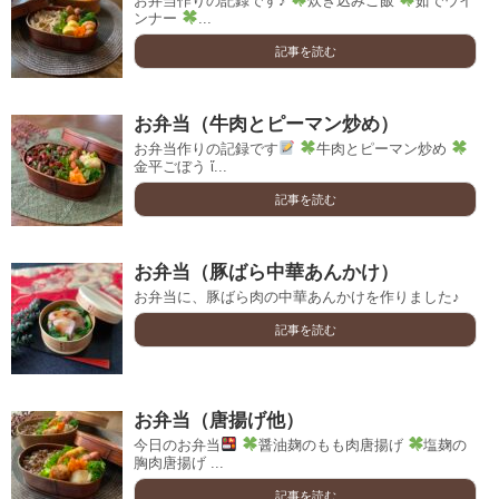
お弁当作りの記録です♪
炊き込みご飯
茹でウイ
ンナー
...
記事を読む
お弁当（牛肉とピーマン炒め）
お弁当作りの記録です
牛肉とピーマン炒め
金平ごぼう ἴ...
記事を読む
お弁当（豚ばら中華あんかけ）
お弁当に、豚ばら肉の中華あんかけを作りました♪
記事を読む
お弁当（唐揚げ他）
今日のお弁当
醤油麹のもも肉唐揚げ
塩麹の
胸肉唐揚げ ...
記事を読む