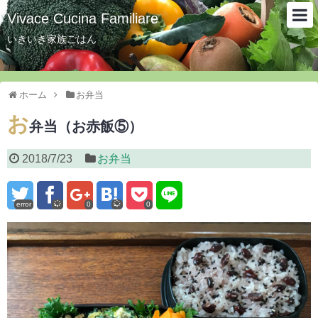
Vivace Cucina Familiare
いきいき家族ごはん
ホーム
お弁当
お
弁当（お赤飯⑤）
2018/7/23
お弁当
error
0
0