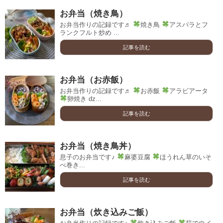
お弁当（焼き鳥）
お弁当作りの記録です♬
焼き鳥
アスパラとフ
ランクフルト炒め ...
記事を読む
お弁当（お赤飯）
お弁当作りの記録です♬
お赤飯
アラビアータ
卵焼き ǳ...
記事を読む
お弁当（焼き鳥丼）
息子のお弁当です♪
麻婆豆腐
ほうれん草のいそ
べ巻き...
記事を読む
お弁当（炊き込みご飯）