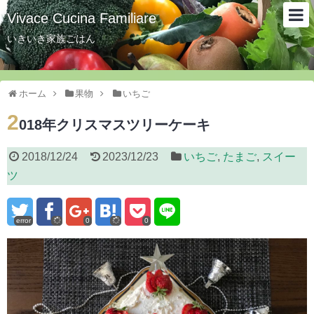
Vivace Cucina Familiare
いきいき家族ごはん
ホーム
果物
いちご
2
018年クリスマスツリーケーキ
2018/12/24
2023/12/23
いちご
,
たまご
,
スイー
ツ
error
0
0