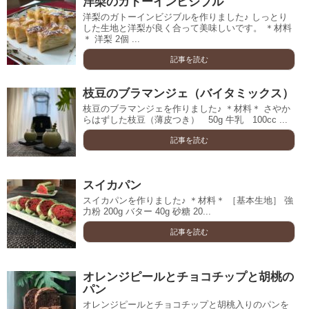
洋梨のガトーインビジブル
洋梨のガトーインビジブルを作りました♪ しっとり
した生地と洋梨が良く合って美味しいです。 ＊材料
＊ 洋梨 2個 ...
記事を読む
枝豆のブラマンジェ（バイタミックス）
枝豆のブラマンジェを作りました♪ ＊材料＊ さやか
らはずした枝豆（薄皮つき） 50g 牛乳 100cc ...
記事を読む
スイカパン
スイカパンを作りました♪ ＊材料＊ ［基本生地］ 強
力粉 200g バター 40g 砂糖 20...
記事を読む
オレンジピールとチョコチップと胡桃の
パン
オレンジピールとチョコチップと胡桃入りのパンを