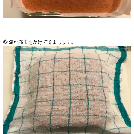
⑧ 濡れ布巾をかけて冷まします。