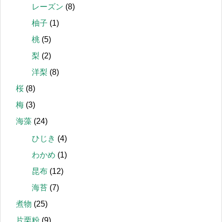
レーズン
(8)
柚子
(1)
桃
(5)
梨
(2)
洋梨
(8)
桜
(8)
梅
(3)
海藻
(24)
ひじき
(4)
わかめ
(1)
昆布
(12)
海苔
(7)
煮物
(25)
片栗粉
(9)