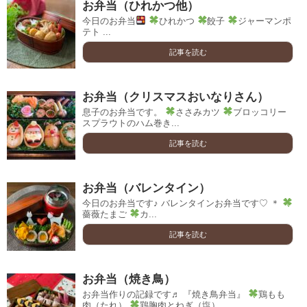
お弁当（ひれかつ他）
今日のお弁当
ひれかつ
餃子
ジャーマンポ
テト ...
記事を読む
お弁当（クリスマスおいなりさん）
息子のお弁当です。
ささみカツ
ブロッコリー
スプラウトのハム巻き...
記事を読む
お弁当（バレンタイン）
今日のお弁当です♪ バレンタインお弁当です♡ ＊
薔薇たまご
カ...
記事を読む
お弁当（焼き鳥）
お弁当作りの記録です♬ 『焼き鳥弁当』
鶏もも
肉（たれ）
鶏胸肉とねぎ（塩） ...