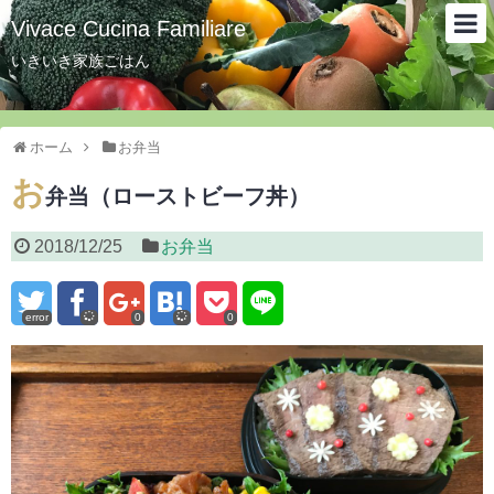
Vivace Cucina Familiare
いきいき家族ごはん
ホーム
お弁当
お
弁当（ローストビーフ丼）
2018/12/25
お弁当
error
0
0