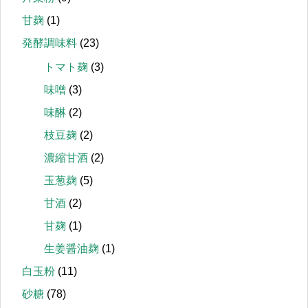
甘麹
(1)
発酵調味料
(23)
トマト麹
(3)
味噌
(3)
味醂
(2)
枝豆麹
(2)
濃縮甘酒
(2)
玉葱麹
(5)
甘酒
(2)
甘麹
(1)
生姜醤油麹
(1)
白玉粉
(11)
砂糖
(78)