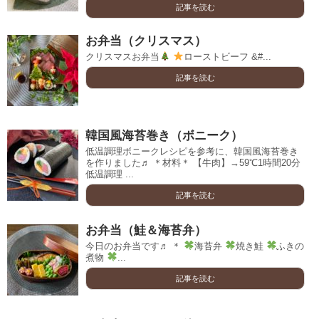
記事を読む
お弁当（クリスマス）
クリスマスお弁当
ローストビーフ &#...
記事を読む
韓国風海苔巻き（ボニーク）
低温調理ボニークレシピを参考に、韓国風海苔巻き
を作りました♬ ＊材料＊ 【牛肉】→59℃1時間20分
低温調理 ...
記事を読む
お弁当（鮭＆海苔弁）
今日のお弁当です♬ ＊
海苔弁
焼き鮭
ふきの
煮物
...
記事を読む