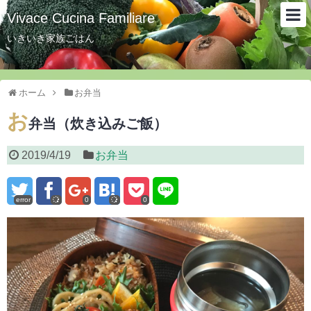
Vivace Cucina Familiare
いきいき家族ごはん
ホーム
お弁当
お
弁当（炊き込みご飯）
2019/4/19
お弁当
error
0
0