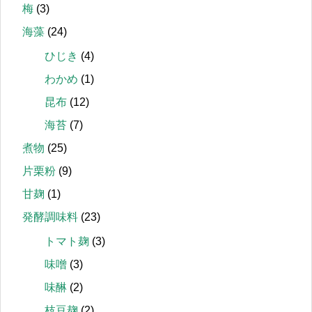
梅
(3)
海藻
(24)
ひじき
(4)
わかめ
(1)
昆布
(12)
海苔
(7)
煮物
(25)
片栗粉
(9)
甘麹
(1)
発酵調味料
(23)
トマト麹
(3)
味噌
(3)
味醂
(2)
枝豆麹
(2)