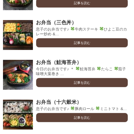
記事を読む
お弁当（三色丼）
息子のお弁当です♪
牛肉ステーキ
ひよこ豆のカ
レー炒め &...
記事を読む
お弁当（鮭海苔弁）
今日のお弁当です♪ ＊
鮭海苔弁
たらこ
茄子
味噌大葉巻き ...
記事を読む
お弁当（十六穀米）
息子のお弁当です♪
豚肉ロール
ミニトマト &...
記事を読む