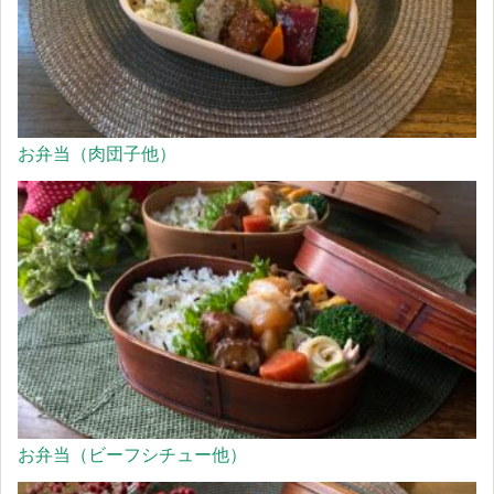
お弁当（肉団子他）
お弁当（ビーフシチュー他）