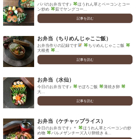
パパのお弁当です♪
ほうれん草とベーコンとコー
ン炒め
茹でヤングコー...
記事を読む
お弁当（ちりめんじゃこご飯）
お弁当作りの記録です
ちりめんじゃこご飯
大根煮
...
記事を読む
お弁当（水仙）
今日のお弁当です♪
そぼろご飯
薄焼き卵
大...
記事を読む
お弁当（ケチャップライス）
今日のお弁当です♪ ＊
ほうれん草とベーコンの炒
め物
パルメザンチーズ入り卵焼き &...