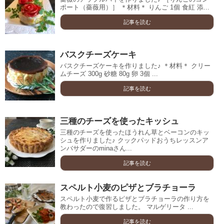
ポート（薔薇用）］ ＊材料＊ りんご 1個 食紅 添...
記事を読む
バスクチーズケーキ
バスクチーズケーキを作りました♪ ＊材料＊ クリー
ムチーズ 300g 砂糖 80g 卵 3個 ...
記事を読む
三種のチーズを使ったキッシュ
三種のチーズを使ったほうれん草とベーコンのキッ
シュを作りました♪ クックパッドおうちレッスンア
ンバサダーのminaさん...
記事を読む
スペルト小麦のピザとブラチョーラ
スペルト小麦で作るピザとブラチョーラの作り方を
教わったので復習しました。 マルゲリータ ...
記事を読む