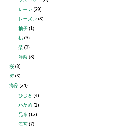
レモン
(29)
レーズン
(8)
柚子
(1)
桃
(5)
梨
(2)
洋梨
(8)
桜
(8)
梅
(3)
海藻
(24)
ひじき
(4)
わかめ
(1)
昆布
(12)
海苔
(7)