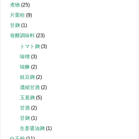
煮物
(25)
片栗粉
(9)
甘麹
(1)
発酵調味料
(23)
トマト麹
(3)
味噌
(3)
味醂
(2)
枝豆麹
(2)
濃縮甘酒
(2)
玉葱麹
(5)
甘酒
(2)
甘麹
(1)
生姜醤油麹
(1)
白玉粉
(11)