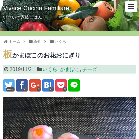
Vivace Cucina Familiare
いきいき家族ごはん
ホーム
魚介
いくら
板
かまぼこのお花おにぎり
2019/11/2
いくら
,
かまぼこ
,
チーズ
error
0
0