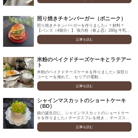
照り焼きチキンバーガー（ボニーク）
照り焼きチキンバーガーを作りました♪ ＊材料＊
【バンズ（4個分）】 強力粉（春よ恋）280g 牛乳...
記事を読む
米粉のベイクドチーズケーキとラテアー
ト
米粉のベイクドチーズケーキを作りました♪ 深煎り
コーヒーを淹れて。 セリアの電動...
記事を読む
シャインマスカットのショートケーキ
（BD）
娘の誕生日に、シャインマスカットのショートケー
キを作りました♪ チーズスフレを焼き… チーズス...
記事を読む