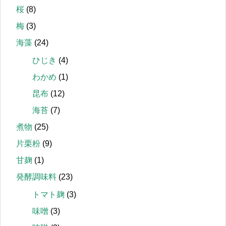
桜
(8)
梅
(3)
海藻
(24)
ひじき
(4)
わかめ
(1)
昆布
(12)
海苔
(7)
煮物
(25)
片栗粉
(9)
甘麹
(1)
発酵調味料
(23)
トマト麹
(3)
味噌
(3)