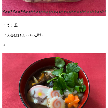
・うま煮
（人参はひょうたん型）
＊