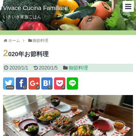
Vivace Cucina Familiare
いきいき家族ごはん
ホーム
御節料理
2
020年お節料理
2020/1/1
2020/1/5
御節料理
error
0
0