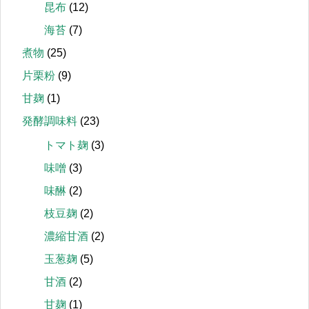
昆布
(12)
海苔
(7)
煮物
(25)
片栗粉
(9)
甘麹
(1)
発酵調味料
(23)
トマト麹
(3)
味噌
(3)
味醂
(2)
枝豆麹
(2)
濃縮甘酒
(2)
玉葱麹
(5)
甘酒
(2)
甘麹
(1)