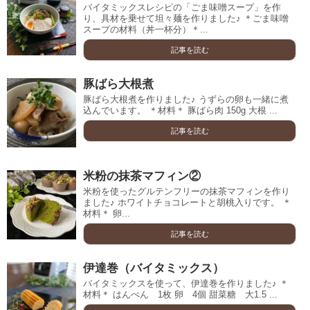
バイタミックスレシピの「ごま味噌スープ」を作
り、具材を乗せて坦々麺を作りました♪ ＊ごま味噌
スープの材料（丼一杯分）＊...
記事を読む
豚ばら大根煮
豚ばら大根煮を作りました♪ うずらの卵も一緒に煮
込んでいます。 ＊材料＊ 豚ばら肉 150g 大根 ...
記事を読む
米粉の抹茶マフィン②
米粉を使ったグルテンフリーの抹茶マフィンを作り
ました♪ ホワイトチョコレートと胡桃入りです。 ＊
材料＊ 卵...
記事を読む
伊達巻（バイタミックス）
バイタミックスを使って、伊達巻を作りました♪ ＊
材料＊ はんぺん 1枚 卵 4個 甜菜糖 大1.5 ...