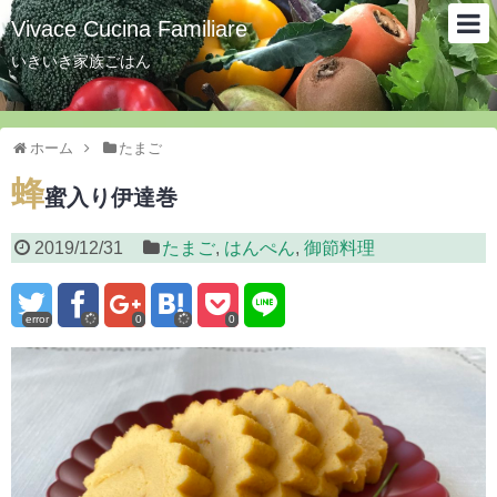
Vivace Cucina Familiare
いきいき家族ごはん
ホーム
たまご
蜂
蜜入り伊達巻
2019/12/31
たまご
,
はんぺん
,
御節料理
error
0
0