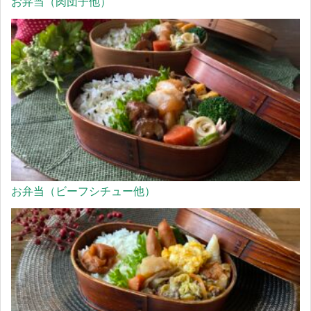
お弁当（肉団子他）
お弁当（ビーフシチュー他）