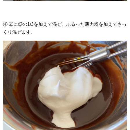
④ ②に③の1/3を加えて混ぜ、ふるった薄力粉を加えてさっ
くり混ぜます。