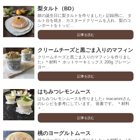
梨タルト（BD）
娘の誕生日に梨タルトを作りました♪ 記録用に。 タ
ルト台を焼き、カスタードクリームを入れ、梨のコ
ンポートをトッピ...
記事を読む
クリームチーズと黒ごま入りのマフィン
クリームチーズと黒ごま入りのマフィンを作りまし
た♪ ＊材料＊ ホットケーキミックス 200g プレーン
ヨー...
記事を読む
はちみつレモンムース
はちみつレモンムースを作りました♪ macaroniさん
のレシピを参考にしています。 覚書です。 ＊材料
＊...
記事を読む
桃のヨーグルトムース