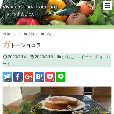
Vivace Cucina Familiare
いきいき家族ごはん
ホーム
果物
いちご
ガ
トーショコラ
2020/2/14
2020/2/15
いちご
,
スイーツ
,
チョコレ
ート
error
0
0