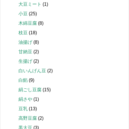
大豆ミート
(1)
小豆
(25)
木綿豆腐
(8)
枝豆
(18)
油揚げ
(8)
甘納豆
(2)
生揚げ
(2)
白いんげん豆
(2)
白餡
(9)
絹ごし豆腐
(15)
絹さや
(1)
豆乳
(13)
高野豆腐
(2)
黒大豆
(3)