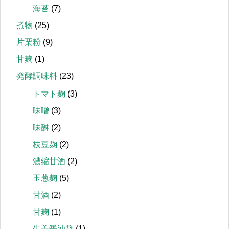
海苔
(7)
煮物
(25)
片栗粉
(9)
甘麹
(1)
発酵調味料
(23)
トマト麹
(3)
味噌
(3)
味醂
(2)
枝豆麹
(2)
濃縮甘酒
(2)
玉葱麹
(5)
甘酒
(2)
甘麹
(1)
生姜醤油麹
(1)