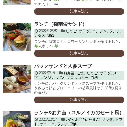
ナナ入り） &#...
記事を読む
ランチ（鶏南蛮サンド）
2022/12/25
たまご
,
サラダ
,
ニンジン
,
ランチ
,
レタス
,
鶏肉
ランチに鶏南蛮のクロワッサンサンドを作りました♪
人参ラペ
...
記事を読む
パックサンドと人参スープ
2022/7/19
お弁当
,
ごま
,
たまご
,
サラダ
,
スー
プ
,
ニンジン
,
パン
,
ブロッコリー
,
鶏肉
ランチに、パックサンドと人参スープを作りました♪
ささみと卵とブロッコリーの胡麻風味サラダ 8枚切り
の食パン...
記事を読む
ランチ&お弁当（スルメイカのセート風）
2021/12/17
いか
,
お弁当
,
たまご
,
サラダ
,
トマ
ト
,
ボニーク
,
ランチ
,
鶏肉