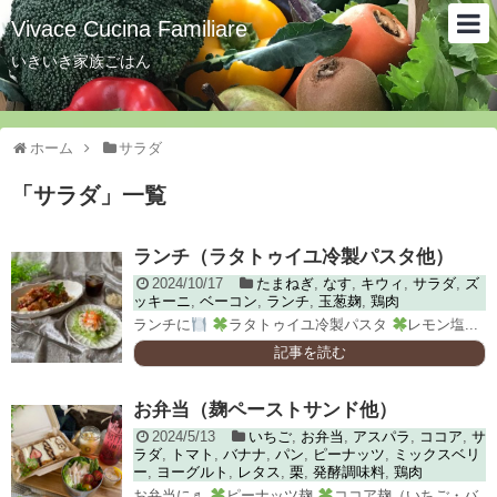
Vivace Cucina Familiare
いきいき家族ごはん
ホーム
サラダ
「
サラダ
」
一覧
ランチ（ラタトゥイユ冷製パスタ他）
2024/10/17
たまねぎ
,
なす
,
キウィ
,
サラダ
,
ズ
ッキーニ
,
ベーコン
,
ランチ
,
玉葱麹
,
鶏肉
ランチに
ラタトゥイユ冷製パスタ
レモン塩...
記事を読む
お弁当（麹ペーストサンド他）
2024/5/13
いちご
,
お弁当
,
アスパラ
,
ココア
,
サ
ラダ
,
トマト
,
バナナ
,
パン
,
ピーナッツ
,
ミックスベリ
ー
,
ヨーグルト
,
レタス
,
栗
,
発酵調味料
,
鶏肉
お弁当に♬
ピーナッツ麹
ココア麹（いちご・バ