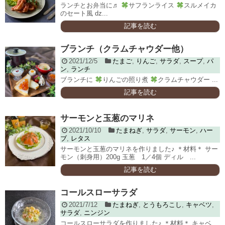
ランチとお弁当に♬
サフランライス
スルメイカ
のセート風 ǳ...
記事を読む
ブランチ（クラムチャウダー他）
2021/12/5
たまご
,
りんご
,
サラダ
,
スープ
,
パ
ン
,
ランチ
ブランチに
りんごの照り煮
クラムチャウダー ...
記事を読む
サーモンと玉葱のマリネ
2021/10/10
たまねぎ
,
サラダ
,
サーモン
,
ハー
ブ
,
レタス
サーモンと玉葱のマリネを作りました♪ ＊材料＊ サー
モン（刺身用）200g 玉葱 1／4個 ディル ...
記事を読む
コールスローサラダ
2021/7/12
たまねぎ
,
とうもろこし
,
キャベツ
,
サラダ
,
ニンジン
コールスローサラダを作りました♪ ＊材料＊ キャベ