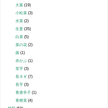
大葉
(19)
小松菜
(3)
水菜
(2)
生姜
(35)
白菜
(5)
菜の花
(2)
蕗
(1)
赤かぶ
(1)
里芋
(3)
長ネギ
(7)
長芋
(3)
青唐辛子
(1)
青梗菜
(4)