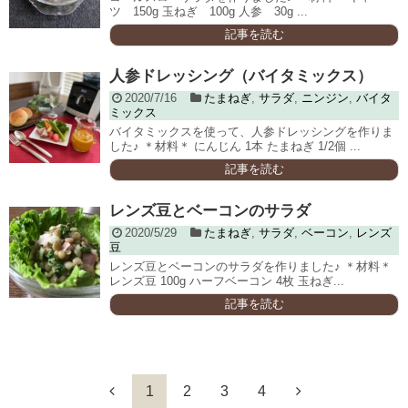
ツ 150g 玉ねぎ 100g 人参 30g ...
記事を読む
人参ドレッシング（バイタミックス）
2020/7/16
たまねぎ
,
サラダ
,
ニンジン
,
バイタ
ミックス
バイタミックスを使って、人参ドレッシングを作りま
した♪ ＊材料＊ にんじん 1本 たまねぎ 1/2個 ...
記事を読む
レンズ豆とベーコンのサラダ
2020/5/29
たまねぎ
,
サラダ
,
ベーコン
,
レンズ
豆
レンズ豆とベーコンのサラダを作りました♪ ＊材料＊
レンズ豆 100g ハーフベーコン 4枚 玉ねぎ...
記事を読む
1
2
3
4