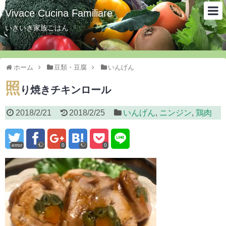
Vivace Cucina Familiare
いきいき家族ごはん
ホーム
豆類・豆腐
いんげん
照
り焼きチキンロール
2018/2/21
2018/2/25
いんげん
,
ニンジン
,
鶏肉
error
0
0