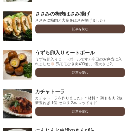
ささみの梅肉はさみ揚げ
ささみに梅肉と大葉をはさみ揚げました♪
記事を読む
うずら卵入りミートボール
うずら卵入りミートボールです♪ 今日のお弁当に入
れました
鶏モモひき肉400gに、酒大さじ2、...
記事を読む
カチャトーラ
カチャトーラを作りました♪ ＊材料＊ 鶏もも肉 2枚
新玉ねぎ 1個 セロリ 2本 レッドキド...
記事を読む
にんじんと白滝のきんぴら