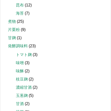
昆布
(12)
海苔
(7)
煮物
(25)
片栗粉
(9)
甘麹
(1)
発酵調味料
(23)
トマト麹
(3)
味噌
(3)
味醂
(2)
枝豆麹
(2)
濃縮甘酒
(2)
玉葱麹
(5)
甘酒
(2)