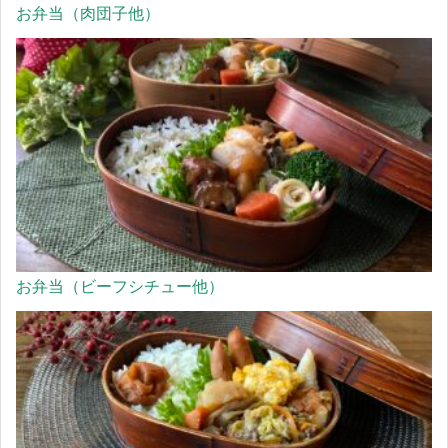
お弁当（肉団子他）
お弁当（ビーフシチュー他）