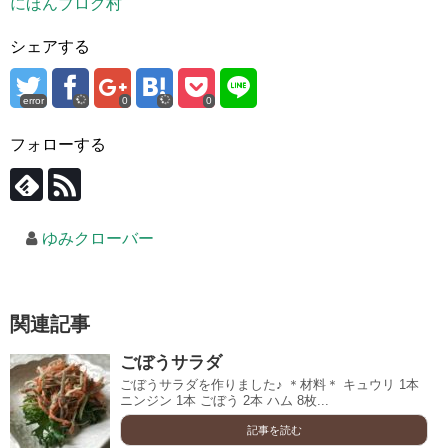
にほんブログ村
シェアする
error
0
0
フォローする
ゆみクローバー
関連記事
ごぼうサラダ
ごぼうサラダを作りました♪ ＊材料＊ キュウリ 1本
ニンジン 1本 ごぼう 2本 ハム 8枚...
記事を読む