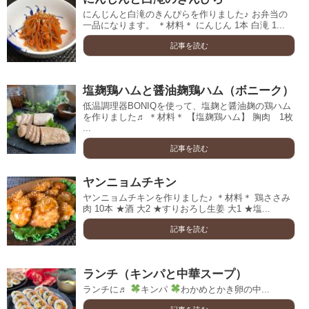
にんじんと白滝のきんぴらを作りました♪ お弁当の
一品になります。 ＊材料＊ にんじん 1本 白滝 1...
記事を読む
塩麹鶏ハムと醤油麹鶏ハム（ボニーク）
低温調理器BONIQを使って、塩麹と醤油麹の鶏ハム
を作りました♬ ＊材料＊ 【塩麹鶏ハム】 胸肉 1枚
...
記事を読む
ヤンニョムチキン
ヤンニョムチキンを作りました♪ ＊材料＊ 鶏ささみ
肉 10本 ★酒 大2 ★すりおろし生姜 大1 ★塩...
記事を読む
ランチ（キンパと中華スープ）
ランチに♬
キンパ
わかめとかき卵の中...