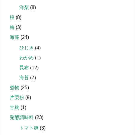
洋梨
(8)
桜
(8)
梅
(3)
海藻
(24)
ひじき
(4)
わかめ
(1)
昆布
(12)
海苔
(7)
煮物
(25)
片栗粉
(9)
甘麹
(1)
発酵調味料
(23)
トマト麹
(3)