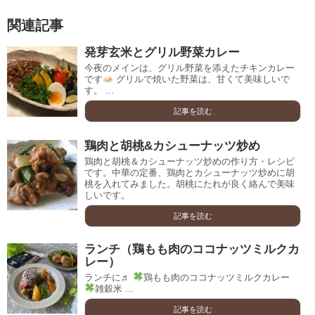
関連記事
発芽玄米とグリル野菜カレー
今夜のメインは、グリル野菜を添えたチキンカレー
です
グリルで焼いた野菜は、甘くて美味しいで
す。 ...
記事を読む
鶏肉と胡桃&カシューナッツ炒め
鶏肉と胡桃＆カシューナッツ炒めの作り方・レシピ
です。中華の定番、鶏肉とカシューナッツ炒めに胡
桃を入れてみました。胡桃にたれが良く絡んで美味
しいです。
記事を読む
ランチ（鶏もも肉のココナッツミルクカ
レー）
ランチに♬
鶏もも肉のココナッツミルクカレー
雑穀米 ...
記事を読む