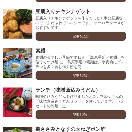
豆腐入りチキンナゲット
豆腐入りチキンナゲットを作りました♪ 半分豆腐な
ので、ふわふわでヘルシーです。 オーロラソースが
おすすめです。 ...
記事を読む
素麺
素麺の美味しい季節ですね♬ 『島原手延べ素麺』を
茹でてつけ麺に。 島原手延べ素麺は、小麦粉にグル
テンを多く含む強力粉を使...
記事を読む
ランチ（味噌煮込みうどん）
味噌煮込みうどんを作りました♪ コナマルケさんの
「味噌煮込みうどんセット」を使っています。 （5
セットの乾麺・生...
記事を読む
鶏ささみとなすの玉ねぎポン酢