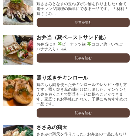
鶏ささみとなすの玉ねぎポン酢を作りました♪ 全て
電子レンジ調理の簡単にできる一品です。 ＊材料＊
鶏ささみ...
記事を読む
お弁当（麹ペーストサンド他）
お弁当に♬
ピーナッツ麹
ココア麹（いちご・
バナナ入り） &#...
記事を読む
照り焼きチキンロール
鶏のもも肉を使ったチキンロールのレシピ・作り方
です。照り焼き風の味付けにしました。インゲンと
人参を巻くことで野菜も一緒に採ることができま
す。家庭でもお手軽に作れて、子供にもおすすめの
一品です。
記事を読む
ささみの鶏天
ささみの鶏天を作りました♪ お弁当の一品にもなり