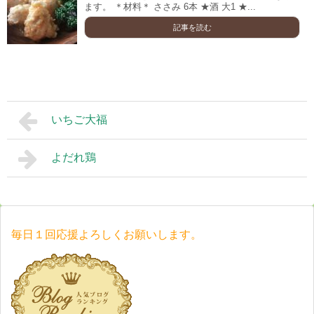
ます。 ＊材料＊ ささみ 6本 ★酒 大1 ★...
記事を読む
いちご大福
よだれ鶏
毎日１回応援よろしくお願いします。