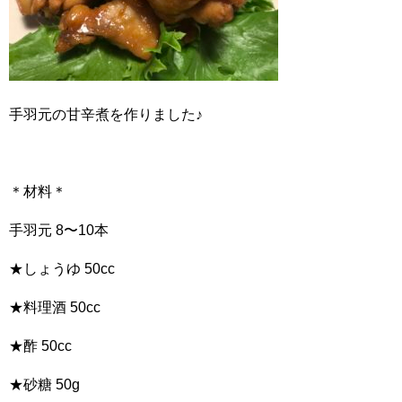
手羽元の甘辛煮を作りました♪
＊材料＊
手羽元 8〜10本
★しょうゆ 50cc
★料理酒 50cc
★酢 50cc
★砂糖 50g