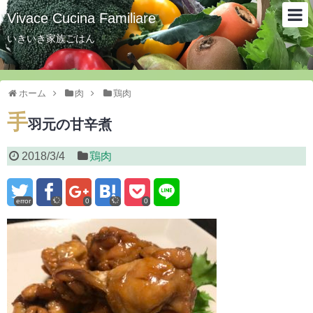
Vivace Cucina Familiare
いきいき家族ごはん
ホーム
肉
鶏肉
手
羽元の甘辛煮
2018/3/4
鶏肉
error
0
0