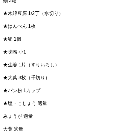
鰯 3尾
★木綿豆腐 1/2丁（水切り）
★はんぺん 1枚
★卵 1個
★味噌 小1
★生姜 1片（すりおろし）
★大葉 3枚（千切り）
★パン粉 1カップ
★塩・こしょう 適量
みょうが 適量
大葉 適量