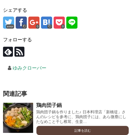
シェアする
error
0
0
フォローする
ゆみクローバー
関連記事
鶏肉団子鍋
鶏肉団子鍋を作りました♪ 日本料理店「新橋堤」さ
んのレシピを参考に、鶏肉団子には、あら微塵にし
たなめこと干し椎茸、生姜...
記事を読む