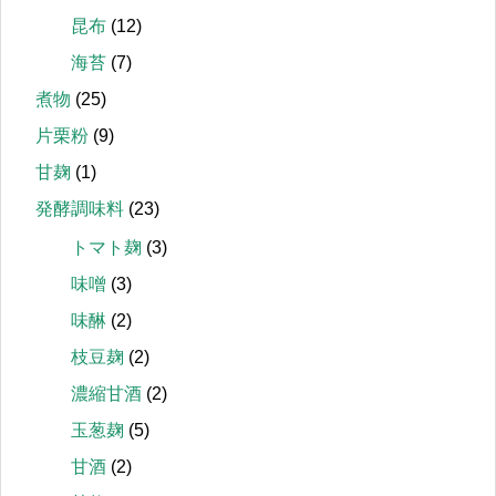
昆布
(12)
海苔
(7)
煮物
(25)
片栗粉
(9)
甘麹
(1)
発酵調味料
(23)
トマト麹
(3)
味噌
(3)
味醂
(2)
枝豆麹
(2)
濃縮甘酒
(2)
玉葱麹
(5)
甘酒
(2)