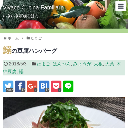
Vivace Cucina Familiare
いきいき家族ごはん
ホーム
たまご
鰯
の豆腐ハンバーグ
2018/5/3
たまご
,
はんぺん
,
みょうが
,
大根
,
大葉
,
木
綿豆腐
,
鰯
error
0
0