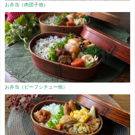
お弁当（肉団子他）
お弁当（ビーフシチュー他）