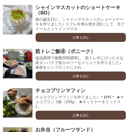
シャインマスカットのショートケーキ
（BD）
娘の誕生日に、シャインマスカットのショートケー
キを作りました♪ スフレ生地を焼き2段にして、生ク
リームとシャインマスカ...
記事を読む
筋トレご飯④（ボニーク）
低温調理で複数同時調理し、筋トレ中にぴったりな
高タンパクで低カロリーなメニューを作りました♪
食材をジップロックに入れ...
記事を読む
チョコプリンマフィン
チョコプリンマフィンを作りました♪ ＊材料＊ ★チ
ョコプリン 1個（100g） ★ホットケーキミックス
1...
記事を読む
お弁当（フルーツサンド）