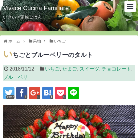
Vivace Cucina Familiare
いきいき家族ごはん
ホーム
果物
いちご
い
ちごとブルーベリーのタルト
2018/11/12
いちご
,
たまご
,
スイーツ
,
チョコレート
,
ブルーベリー
error
0
0