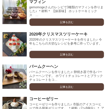
マフィン
gemomogeさんのレシピで3種類のマフィンを作りま
した♪ ＊材料＊ 【抹茶味】 ホットケーキミック
ス ...
記事を読む
2020年クリスマスツリーケーキ
2020年のクリスマスツリーケーキを作りました♪ 今
年もこちらの大切なレシピを参考に作っています。
...
記事を読む
バームクーヘン
バームクーヘンを作りました♫ 卵焼き器で作るバー
ムクーヘンです。 ホワイトチョコレートとブラック
チョコレートをコ...
記事を読む
コーヒーゼリー
コーヒーゼリーを作りました♪ 市販のアイスコーヒ
ーで作る簡単ゼリーです。 ＊材料（7〜8個分）＊ ア