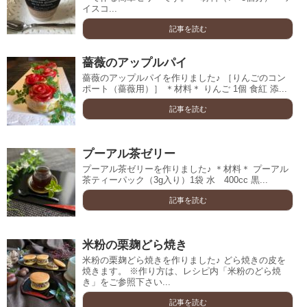
イスコ...
記事を読む
薔薇のアップルパイ
薔薇のアップルパイを作りました♪ ［りんごのコン
ポート（薔薇用）］ ＊材料＊ りんご 1個 食紅 添...
記事を読む
プーアル茶ゼリー
プーアル茶ゼリーを作りました♪ ＊材料＊ プーアル
茶ティーパック（3g入り）1袋 水 400cc 黒...
記事を読む
米粉の栗麹どら焼き
米粉の栗麹どら焼きを作りました♪ どら焼きの皮を
焼きます。 ※作り方は、レシピ内「米粉のどら焼
き」をご参照下さい...
記事を読む