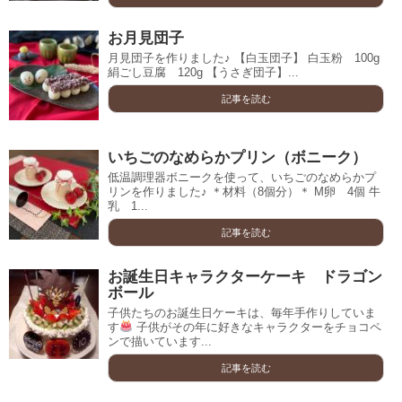
お月見団子
月見団子を作りました♪ 【白玉団子】 白玉粉 100g
絹ごし豆腐 120g 【うさぎ団子】...
記事を読む
いちごのなめらかプリン（ボニーク）
低温調理器ボニークを使って、いちごのなめらかプ
リンを作りました♪ ＊材料（8個分）＊ M卵 4個 牛
乳 1...
記事を読む
お誕生日キャラクターケーキ ドラゴン
ボール
子供たちのお誕生日ケーキは、毎年手作りしていま
す
子供がその年に好きなキャラクターをチョコペ
ンで描いています...
記事を読む