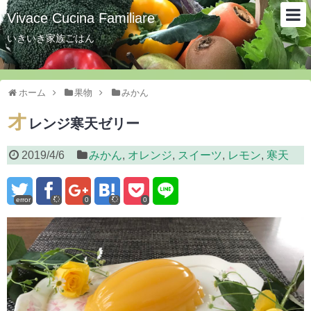
Vivace Cucina Familiare
いきいき家族ごはん
ホーム
果物
みかん
オ
レンジ寒天ゼリー
2019/4/6
みかん
,
オレンジ
,
スイーツ
,
レモン
,
寒天
error
0
0