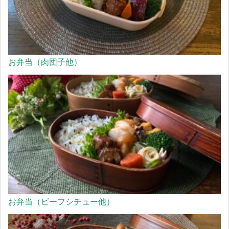
お弁当（肉団子他）
お弁当（ビーフシチュー他）