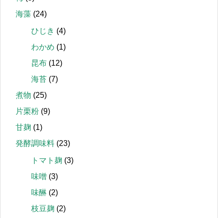
海藻
(24)
ひじき
(4)
わかめ
(1)
昆布
(12)
海苔
(7)
煮物
(25)
片栗粉
(9)
甘麹
(1)
発酵調味料
(23)
トマト麹
(3)
味噌
(3)
味醂
(2)
枝豆麹
(2)