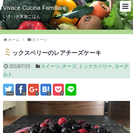
Vivace Cucina Familiare
いきいき家族ごはん
ホーム
スイーツ
ミ
ックスベリーのレアチーズケーキ
2019/7/15
スイーツ
,
チーズ
,
ミックスベリー
,
ヨーグ
ルト
error
0
0