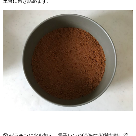
土台に敷き詰めます。
② ゼラチンに水を加え、電子レンジ600wで30秒加熱し溶