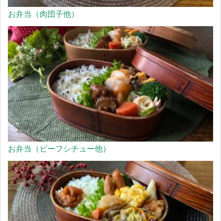
お弁当（肉団子他）
お弁当（ビーフシチュー他）