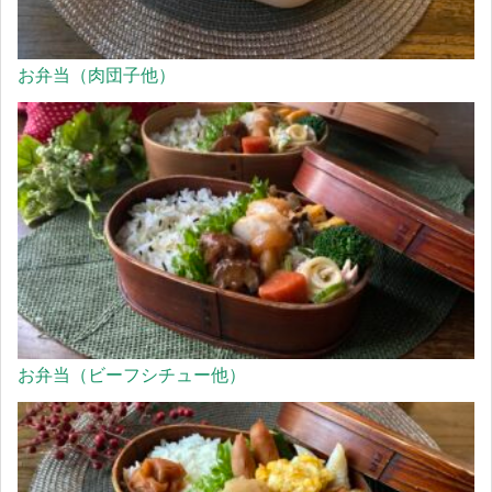
お弁当（肉団子他）
お弁当（ビーフシチュー他）