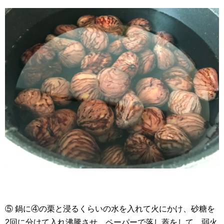
⑤ 鍋に④の栗と浸るくらいの水を入れて火にかけ、砂糖を
2回に分けて入れ沸騰させ、ペーパーで落し蓋をして、弱火