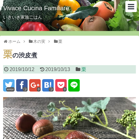
Vivace Cucina Familiare
いきいき家族ごはん
ホーム
木の実
栗
栗
の渋皮煮
2019/10/12
2019/10/13
栗
error
0
0