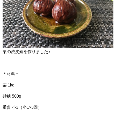
栗の渋皮煮を作りました♪
＊材料＊
栗 1kg
砂糖 500g
重曹 小3（小1×3回）