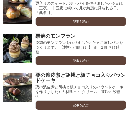
栗入りのスイートポテトパイを作りました♪ 今日は
十三夜。 十五夜に続いて月が綺麗に見られる日。
「栗名月」...
記事を読む
栗麹のモンブラン
栗麹のモンブランを作りました♪ たまご蒸しパンを
つくります。 【材料（4個分）】 卵 1個 きび砂
糖...
記事を読む
栗の渋皮煮と胡桃と板チョコ入りパウン
ドケーキ
栗の渋皮煮と胡桃と板チョコ入りのパウンドケーキ
を作りました♪ ＊材料＊ 生クリーム 100cc 砂糖
60...
記事を読む