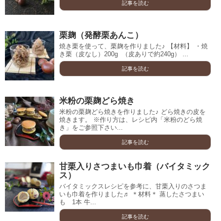
記事を読む
栗麹（発酵栗あんこ）
焼き栗を使って、栗麹を作りました♪ 【材料】 ・焼
き栗（皮なし）200g （皮ありで約240g） ...
記事を読む
米粉の栗麹どら焼き
米粉の栗麹どら焼きを作りました♪ どら焼きの皮を
焼きます。 ※作り方は、レシピ内「米粉のどら焼
き」をご参照下さい...
記事を読む
甘栗入りさつまいも巾着（バイタミック
ス）
バイタミックスレシピを参考に、甘栗入りのさつま
いも巾着を作りました♬ ＊材料＊ 蒸したさつまい
も 1本 牛...
記事を読む