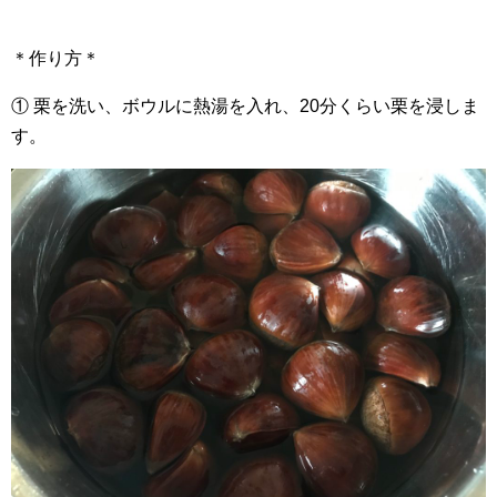
＊作り方＊
① 栗を洗い、ボウルに熱湯を入れ、20分くらい栗を浸しま
す。