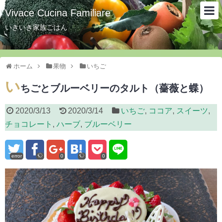
Vivace Cucina Familiare
いきいき家族ごはん
ホーム
果物
いちご
い
ちごとブルーベリーのタルト（薔薇と蝶）
2020/3/13
2020/3/14
いちご
,
ココア
,
スイーツ
,
チョコレート
,
ハーブ
,
ブルーベリー
error
0
0