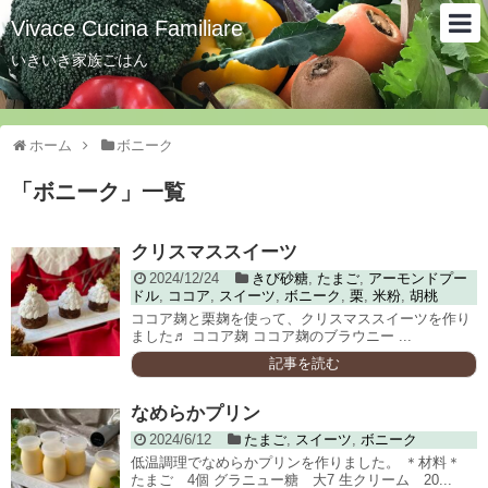
Vivace Cucina Familiare
いきいき家族ごはん
ホーム
ボニーク
「
ボニーク
」
一覧
クリスマススイーツ
2024/12/24
きび砂糖
,
たまご
,
アーモンドプー
ドル
,
ココア
,
スイーツ
,
ボニーク
,
栗
,
米粉
,
胡桃
ココア麹と栗麹を使って、クリスマススイーツを作り
ました♬ ココア麹 ココア麹のブラウニー ...
記事を読む
なめらかプリン
2024/6/12
たまご
,
スイーツ
,
ボニーク
低温調理でなめらかプリンを作りました。 ＊材料＊
たまご 4個 グラニュー糖 大7 生クリーム 20...