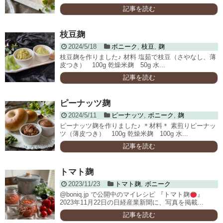
記事を読む
枝豆麹
2024/5/18
ボニーク
,
枝豆
,
麹
枝豆麹を作りました♪ 材料 塩茹で枝豆（さやなし、薄
皮つき） 100g 乾燥米麹 50g 水...
記事を読む
ピーナッツ麹
2024/5/11
ピーナッツ
,
ボニーク
,
麹
ピーナッツ麹を作りました♪ ＊材料＊ 素煎りピーナッ
ツ（薄皮つき） 100g 乾燥米麹 100g 水...
記事を読む
トマト麹
2023/11/23
トマト麹
,
ボニーク
@boniq.jp で公開中のマイレシピ 『トマト麹
』
2023年11月22日の日経産業新聞に、写真を掲載...
記事を読む