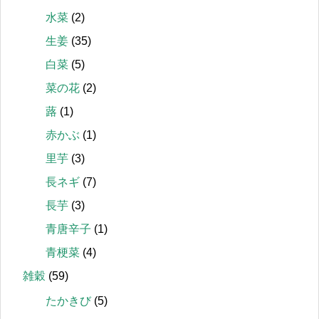
水菜
(2)
生姜
(35)
白菜
(5)
菜の花
(2)
蕗
(1)
赤かぶ
(1)
里芋
(3)
長ネギ
(7)
長芋
(3)
青唐辛子
(1)
青梗菜
(4)
雑穀
(59)
たかきび
(5)