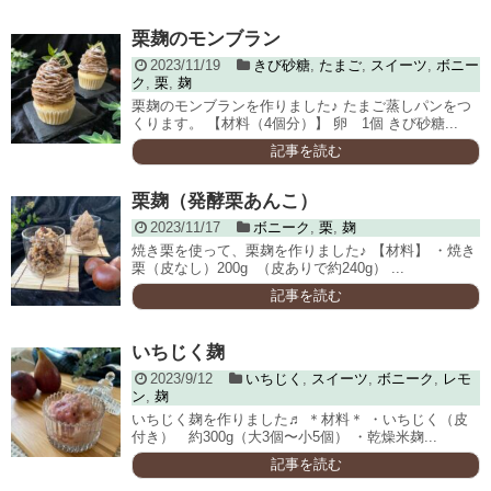
栗麹のモンブラン
2023/11/19
きび砂糖
,
たまご
,
スイーツ
,
ボニー
ク
,
栗
,
麹
栗麹のモンブランを作りました♪ たまご蒸しパンをつ
くります。 【材料（4個分）】 卵 1個 きび砂糖...
記事を読む
栗麹（発酵栗あんこ）
2023/11/17
ボニーク
,
栗
,
麹
焼き栗を使って、栗麹を作りました♪ 【材料】 ・焼き
栗（皮なし）200g （皮ありで約240g） ...
記事を読む
いちじく麹
2023/9/12
いちじく
,
スイーツ
,
ボニーク
,
レモ
ン
,
麹
いちじく麹を作りました♬ ＊材料＊ ・いちじく（皮
付き） 約300g（大3個〜小5個） ・乾燥米麹...
記事を読む