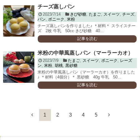
チーズ蒸しパン
2023/7/14
きび砂糖
,
たまご
,
スイーツ
,
チーズ
,
パン
,
ボニーク
,
米粉
チーズ蒸しパンを作りました♪ ＊材料＊ スライスチー
ズ 2枚 牛乳 50cc きび砂糖 40...
記事を読む
米粉の中華風蒸しパン（マーラーカオ）
2023/7/9
たまご
,
スイーツ
,
ボニーク
,
レーズ
ン
,
米粉
,
胡桃
,
黒砂糖
米粉の中華風蒸しパン（マーラーカオ）を作りました
♪ ＊材料（4個分）＊ 黒砂糖 40g 牛乳 50...
記事を読む
1
2
3
4
5