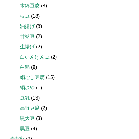
木綿豆腐
(8)
枝豆
(18)
油揚げ
(8)
甘納豆
(2)
生揚げ
(2)
白いんげん豆
(2)
白餡
(9)
絹ごし豆腐
(15)
絹さや
(1)
豆乳
(13)
高野豆腐
(2)
黒大豆
(3)
黒豆
(4)
赤紫蘇
(3)