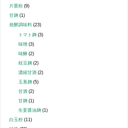
片栗粉
(9)
甘麹
(1)
発酵調味料
(23)
トマト麹
(3)
味噌
(3)
味醂
(2)
枝豆麹
(2)
濃縮甘酒
(2)
玉葱麹
(5)
甘酒
(2)
甘麹
(1)
生姜醤油麹
(1)
白玉粉
(11)