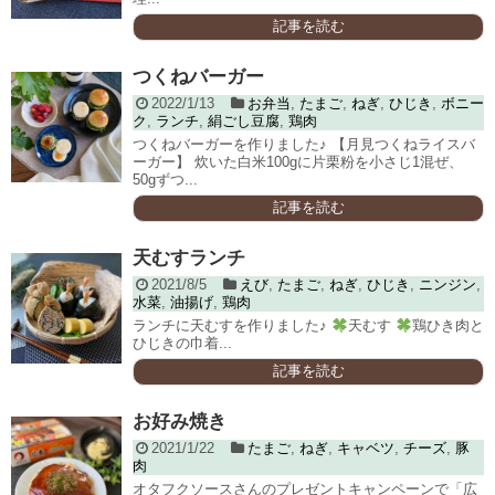
記事を読む
つくねバーガー
2022/1/13
お弁当
,
たまご
,
ねぎ
,
ひじき
,
ボニー
ク
,
ランチ
,
絹ごし豆腐
,
鶏肉
つくねバーガーを作りました♪ 【月見つくねライスバ
ーガー】 炊いた白米100gに片栗粉を小さじ1混ぜ、
50gずつ...
記事を読む
天むすランチ
2021/8/5
えび
,
たまご
,
ねぎ
,
ひじき
,
ニンジン
,
水菜
,
油揚げ
,
鶏肉
ランチに天むすを作りました♪
天むす
鶏ひき肉と
ひじきの巾着...
記事を読む
お好み焼き
2021/1/22
たまご
,
ねぎ
,
キャベツ
,
チーズ
,
豚
肉
オタフクソースさんのプレゼントキャンペーンで「広