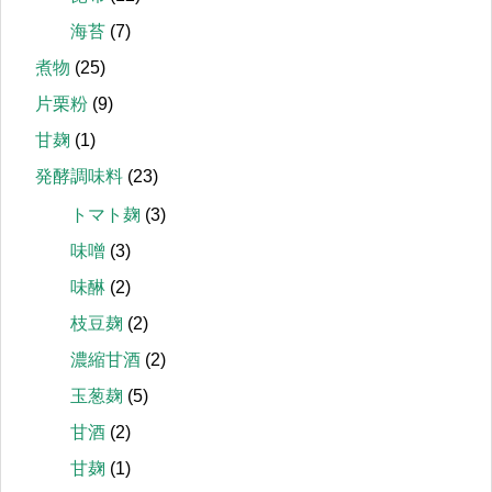
海苔
(7)
煮物
(25)
片栗粉
(9)
甘麹
(1)
発酵調味料
(23)
トマト麹
(3)
味噌
(3)
味醂
(2)
枝豆麹
(2)
濃縮甘酒
(2)
玉葱麹
(5)
甘酒
(2)
甘麹
(1)