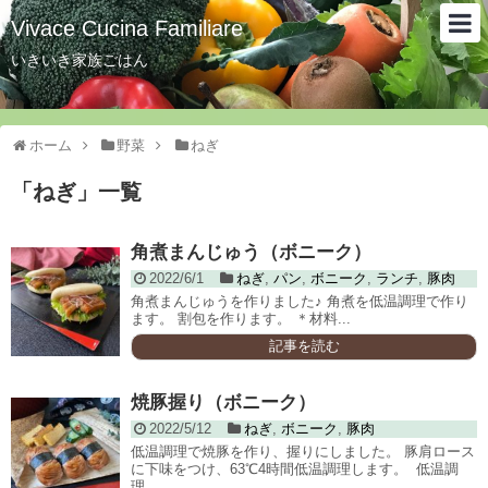
Vivace Cucina Familiare
いきいき家族ごはん
ホーム
野菜
ねぎ
「
ねぎ
」
一覧
角煮まんじゅう（ボニーク）
2022/6/1
ねぎ
,
パン
,
ボニーク
,
ランチ
,
豚肉
角煮まんじゅうを作りました♪ 角煮を低温調理で作り
ます。 割包を作ります。 ＊材料...
記事を読む
焼豚握り（ボニーク）
2022/5/12
ねぎ
,
ボニーク
,
豚肉
低温調理で焼豚を作り、握りにしました。 豚肩ロース
に下味をつけ、63℃4時間低温調理します。 低温調
理...