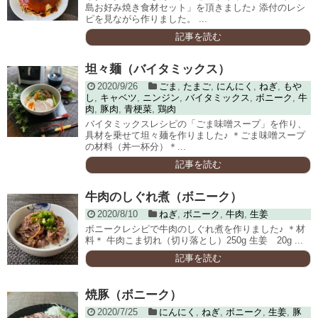
島お好み焼き食材セット」を頂きました♪ 添付のレシ
ピを見ながら作りました。 ...
記事を読む
坦々麺（バイタミックス）
2020/9/26
ごま
,
たまご
,
にんにく
,
ねぎ
,
もや
し
,
キャベツ
,
ニンジン
,
バイタミックス
,
ボニーク
,
牛
肉
,
豚肉
,
青梗菜
,
鶏肉
バイタミックスレシピの「ごま味噌スープ」を作り、
具材を乗せて坦々麺を作りました♪ ＊ごま味噌スープ
の材料（丼一杯分）＊...
記事を読む
牛肉のしぐれ煮（ボニーク）
2020/8/10
ねぎ
,
ボニーク
,
牛肉
,
生姜
ボニークレシピで牛肉のしぐれ煮を作りました♪ ＊材
料＊ 牛肉こま切れ（切り落とし）250g 生姜 20g ...
記事を読む
焼豚（ボニーク）
2020/7/25
にんにく
,
ねぎ
,
ボニーク
,
生姜
,
豚