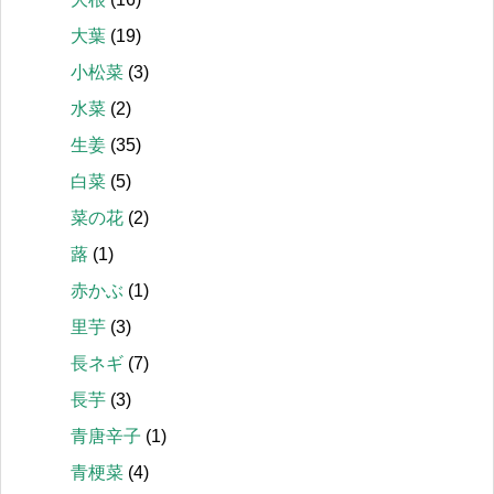
大葉
(19)
小松菜
(3)
水菜
(2)
生姜
(35)
白菜
(5)
菜の花
(2)
蕗
(1)
赤かぶ
(1)
里芋
(3)
長ネギ
(7)
長芋
(3)
青唐辛子
(1)
青梗菜
(4)