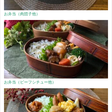
お弁当（肉団子他）
お弁当（ビーフシチュー他）