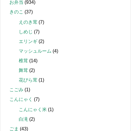
お弁当
(934)
きのこ
(37)
えのき茸
(7)
しめじ
(7)
エリンギ
(2)
マッシュルーム
(4)
椎茸
(14)
舞茸
(2)
花びら茸
(1)
こごみ
(1)
こんにゃく
(7)
こんにゃく米
(1)
白滝
(2)
ごま
(43)