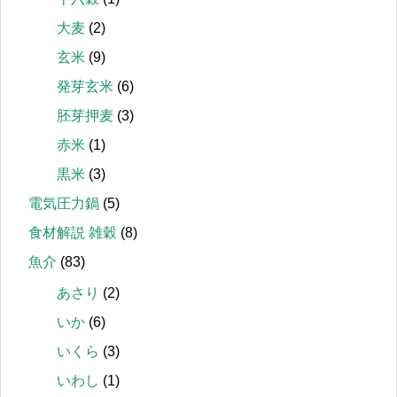
大麦
(2)
玄米
(9)
発芽玄米
(6)
胚芽押麦
(3)
赤米
(1)
黒米
(3)
電気圧力鍋
(5)
食材解説 雑穀
(8)
魚介
(83)
あさり
(2)
いか
(6)
いくら
(3)
いわし
(1)