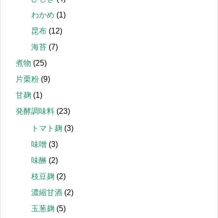
わかめ
(1)
昆布
(12)
海苔
(7)
煮物
(25)
片栗粉
(9)
甘麹
(1)
発酵調味料
(23)
トマト麹
(3)
味噌
(3)
味醂
(2)
枝豆麹
(2)
濃縮甘酒
(2)
玉葱麹
(5)