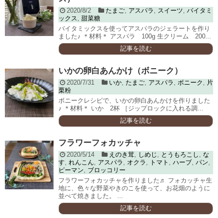
2020/8/2
たまご
,
アスパラ
,
スイーツ
,
バイタミ
ックス
,
甜菜糖
バイタミックスを使ってアスパラのジェラートを作り
ました♪ ＊材料＊ アスパラ 100g 生クリーム 200...
記事を読む
いかの卵白あんかけ（ボニーク）
2020/7/31
いか
,
たまご
,
アスパラ
,
ボニーク
,
片
栗粉
ボニークレシピで、いかの卵白あんかけを作りました
♪ ＊材料＊ いか 2杯 ［ジップロックに入れる調...
記事を読む
フラワーフォカッチャ
2020/5/14
えのき茸
,
しめじ
,
とうもろこし
,
な
す
,
れんこん
,
アスパラ
,
オクラ
,
トマト
,
ハーブ
,
パン
,
ピーマン
,
ブロッコリー
フラワーフォカッチャを作りました♬ フォカッチャ生
地に、色々な野菜やきのこを使って、お花畑のように
並べて焼きました。 ...
記事を読む