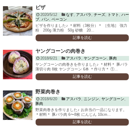
ピザ
2020/5/12
なす
,
アスパラ
,
チーズ
,
トマト
,
ハー
ブ
,
パン
,
ベーコン
ピザを作りました♪ ＊材料（3枚分）＊ ［生地］ 強力
粉 200g 薄力粉 50g 砂糖 20...
記事を読む
ヤングコーンの肉巻き
2018/6/21
アスパラ
,
ヤングコーン
,
豚肉
ヤングコーンの肉巻きを作りました♪ ＊材料＊ 豚バラ
薄切り肉 8枚 ヤングコーン 6本 ＊作り方＊ ①...
記事を読む
野菜肉巻き
2018/6/20
アスパラ
,
ニンジン
,
ヤングコーン
,
豚肉
野菜肉巻きを作りました♪ お弁当の一品になります。
＊材料＊ 豚バラ肉 6〜8枚 にんじん 10cm...
記事を読む