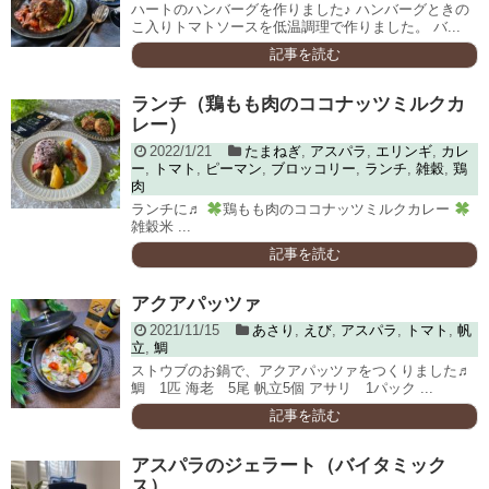
ハートのハンバーグを作りました♪ ハンバーグときの
こ入りトマトソースを低温調理で作りました。 バ...
記事を読む
ランチ（鶏もも肉のココナッツミルクカ
レー）
2022/1/21
たまねぎ
,
アスパラ
,
エリンギ
,
カレ
ー
,
トマト
,
ピーマン
,
ブロッコリー
,
ランチ
,
雑穀
,
鶏
肉
ランチに♬
鶏もも肉のココナッツミルクカレー
雑穀米 ...
記事を読む
アクアパッツァ
2021/11/15
あさり
,
えび
,
アスパラ
,
トマト
,
帆
立
,
鯛
ストウブのお鍋で、アクアパッツァをつくりました♬
鯛 1匹 海老 5尾 帆立5個 アサリ 1パック ...
記事を読む
アスパラのジェラート（バイタミック
ス）