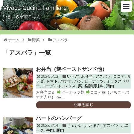
Vivace Cucina Familiare
いきいき家族ごはん
ホーム
野菜
アスパラ
「
アスパラ
」
一覧
お弁当（麹ペーストサンド他）
2024/5/13
いちご
,
お弁当
,
アスパラ
,
ココア
,
サ
ラダ
,
トマト
,
バナナ
,
パン
,
ピーナッツ
,
ミックスベリ
ー
,
ヨーグルト
,
レタス
,
栗
,
発酵調味料
,
鶏肉
お弁当に♬
ピーナッツ麹
ココア麹（いちご・バ
ナナ入り） &#...
記事を読む
ハートのハンバーグ
2022/2/14
じゃがいも
,
たまご
,
アスパラ
,
ボニ
ーク
,
牛肉
,
豚肉