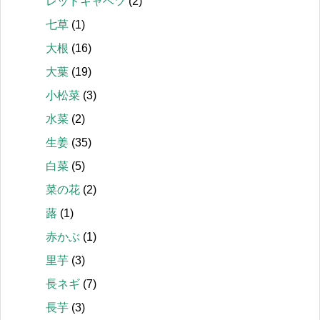
レッドキャベツ
(2)
七草
(1)
大根
(16)
大葉
(19)
小松菜
(3)
水菜
(2)
生姜
(35)
白菜
(5)
菜の花
(2)
蕗
(1)
赤かぶ
(1)
里芋
(3)
長ネギ
(7)
長芋
(3)