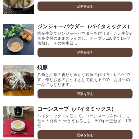
記事を読む
ジンジャーパウダー（バイタミックス）
国産生姜でジンジャーパウダーを作りました♪ 生姜2
個を皮付のままスライスし、オーブン110度で1時間
加熱し、その後半日...
記事を読む
焼豚
八角と紅茶の香りが豊かな焼豚の作り方・レシピで
す。作りおきのおかずとして使えるので、お弁当の
一品にもなります。
記事を読む
コーンスープ（バイタミックス）
バイタミックスを使って、コーンスープを作りまし
た♫ ＊材料＊ ☆とうもろこし 500g ☆玉ねぎ 1/2
個...
記事を読む