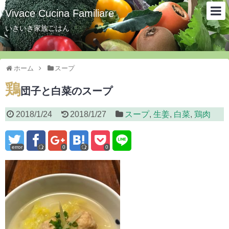
Vivace Cucina Familiare
いきいき家族ごはん
ホーム
スープ
鶏
団子と白菜のスープ
2018/1/24
2018/1/27
スープ
,
生姜
,
白菜
,
鶏肉
error
0
0