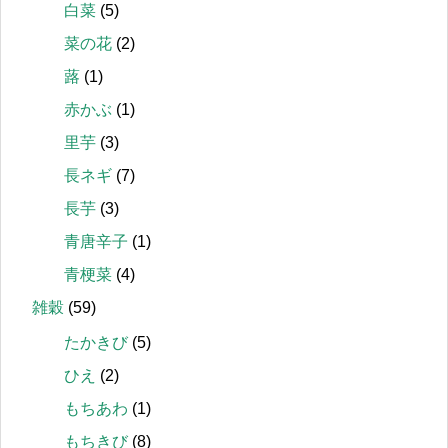
白菜
(5)
菜の花
(2)
蕗
(1)
赤かぶ
(1)
里芋
(3)
長ネギ
(7)
長芋
(3)
青唐辛子
(1)
青梗菜
(4)
雑穀
(59)
たかきび
(5)
ひえ
(2)
もちあわ
(1)
もちきび
(8)