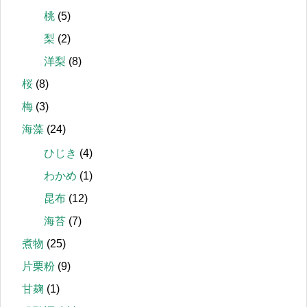
桃
(5)
梨
(2)
洋梨
(8)
桜
(8)
梅
(3)
海藻
(24)
ひじき
(4)
わかめ
(1)
昆布
(12)
海苔
(7)
煮物
(25)
片栗粉
(9)
甘麹
(1)