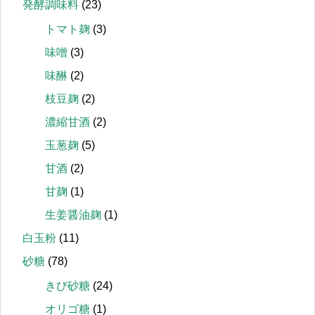
発酵調味料
(23)
トマト麹
(3)
味噌
(3)
味醂
(2)
枝豆麹
(2)
濃縮甘酒
(2)
玉葱麹
(5)
甘酒
(2)
甘麹
(1)
生姜醤油麹
(1)
白玉粉
(11)
砂糖
(78)
きび砂糖
(24)
オリゴ糖
(1)