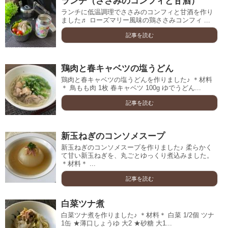
ランチ（ささみのコンフィと甘酒）
ランチに低温調理でささみのコンフィと甘酒を作り
ました♬ ローズマリー風味の鶏ささみコンフィ ...
記事を読む
鶏肉と春キャベツの塩うどん
鶏肉と春キャベツの塩うどんを作りました♪ ＊材料
＊ 鳥もも肉 1枚 春キャベツ 100g ゆでうどん...
記事を読む
新玉ねぎのコンソメスープ
新玉ねぎのコンソメスープを作りました♪ 柔らかく
て甘い新玉ねぎを、丸ごとゆっくり煮込みました。
＊材料＊ ...
記事を読む
白菜ツナ煮
白菜ツナ煮を作りました♪ ＊材料＊ 白菜 1/2個 ツナ
1缶 ★薄口しょうゆ 大2 ★砂糖 大1...