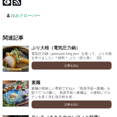
ゆみクローバー
関連記事
ぶり大根（電気圧力鍋）
電気圧力鍋（pressure king pro）を使って、ぶり大根
を作りました♪ ＊材料＊ ぶり（切り身） 2切...
記事を読む
素麺
素麺の美味しい季節ですね♬ 『島原手延べ素麺』を
茹でてつけ麺に。 島原手延べ素麺は、小麦粉にグル
テンを多く含む強力粉を使...
記事を読む