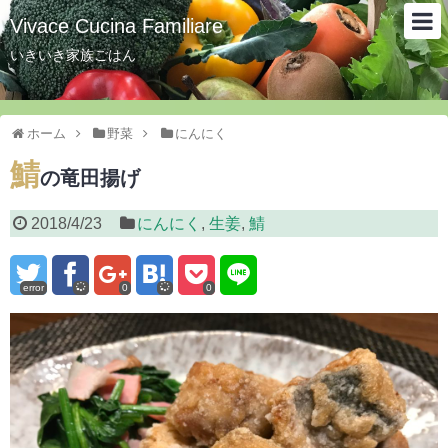
Vivace Cucina Familiare
いきいき家族ごはん
ホーム
野菜
にんにく
鯖
の竜田揚げ
2018/4/23
にんにく
,
生姜
,
鯖
error
0
0