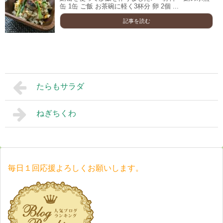
缶 1缶 ご飯 お茶碗に軽く3杯分 卵 2個 ...
記事を読む
たらもサラダ
ねぎちくわ
毎日１回応援よろしくお願いします。