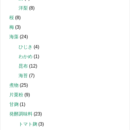
洋梨
(8)
桜
(8)
梅
(3)
海藻
(24)
ひじき
(4)
わかめ
(1)
昆布
(12)
海苔
(7)
煮物
(25)
片栗粉
(9)
甘麹
(1)
発酵調味料
(23)
トマト麹
(3)