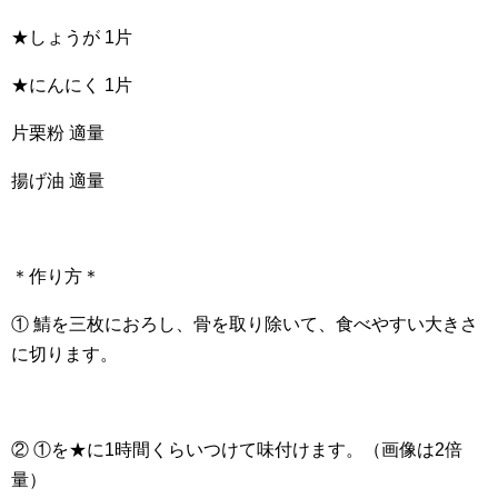
★しょうが 1片
★にんにく 1片
片栗粉 適量
揚げ油 適量
＊作り方＊
① 鯖を三枚におろし、骨を取り除いて、食べやすい大きさ
に切ります。
② ①を★に1時間くらいつけて味付けます。（画像は2倍
量）