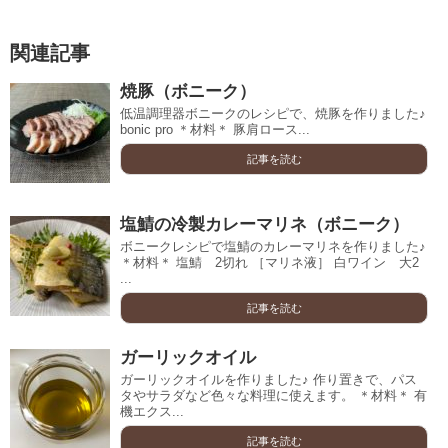
関連記事
焼豚（ボニーク）
低温調理器ボニークのレシピで、焼豚を作りました♪
bonic pro ＊材料＊ 豚肩ロース...
記事を読む
塩鯖の冷製カレーマリネ（ボニーク）
ボニークレシピで塩鯖のカレーマリネを作りました♪
＊材料＊ 塩鯖 2切れ ［マリネ液］ 白ワイン 大2
...
記事を読む
ガーリックオイル
ガーリックオイルを作りました♪ 作り置きで、パス
タやサラダなど色々な料理に使えます。 ＊材料＊ 有
機エクス...
記事を読む