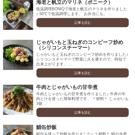
海老と帆立のマリネ（ボニーク）
低温調理BONIQで海老と帆立のマリネを作りました
♪ 60℃で低温調理します。 お弁当にも。 ...
記事を読む
じゃがいもと玉ねぎのコンビーフ炒め
（シリコンスチーマー）
じゃがいもと玉ねぎのコンビーフ炒めを作りました♪
シリコンスチーマーで野菜に火を通すので、時短で
出来上がります。 ...
記事を読む
牛肉とじゃがいもの甘辛煮
牛肉とじゃがいもの甘辛煮を作りました♪ 牛丼の牛
肉と汁を使った簡単料理です。 ＊材料＊ じゃがいも
3個 ...
記事を読む
鯖缶炒飯
鯖缶を使って炒飯を作りました♪ ＊材料＊ 鯖の水煮