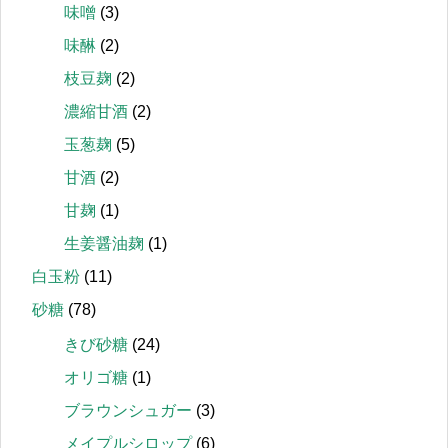
味噌
(3)
味醂
(2)
枝豆麹
(2)
濃縮甘酒
(2)
玉葱麹
(5)
甘酒
(2)
甘麹
(1)
生姜醤油麹
(1)
白玉粉
(11)
砂糖
(78)
きび砂糖
(24)
オリゴ糖
(1)
ブラウンシュガー
(3)
メイプルシロップ
(6)