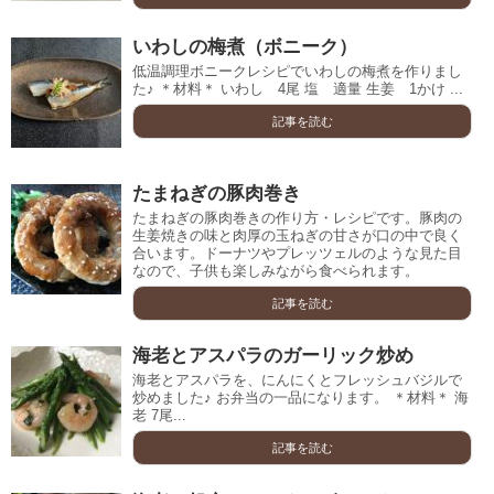
いわしの梅煮（ボニーク）
低温調理ボニークレシピでいわしの梅煮を作りまし
た♪ ＊材料＊ いわし 4尾 塩 適量 生姜 1かけ ...
記事を読む
たまねぎの豚肉巻き
たまねぎの豚肉巻きの作り方・レシピです。豚肉の
生姜焼きの味と肉厚の玉ねぎの甘さが口の中で良く
合います。ドーナツやプレッツェルのような見た目
なので、子供も楽しみながら食べられます。
記事を読む
海老とアスパラのガーリック炒め
海老とアスパラを、にんにくとフレッシュバジルで
炒めました♪ お弁当の一品になります。 ＊材料＊ 海
老 7尾...
記事を読む