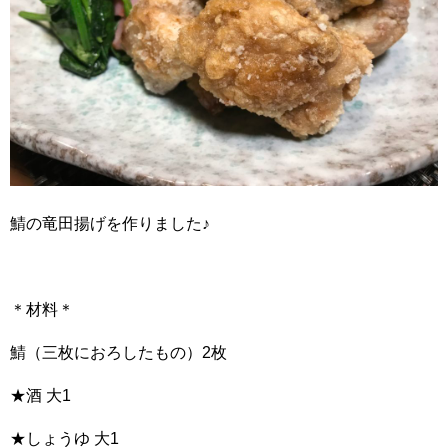
鯖の竜田揚げを作りました♪
＊材料＊
鯖（三枚におろしたもの）2枚
★酒 大1
★しょうゆ 大1