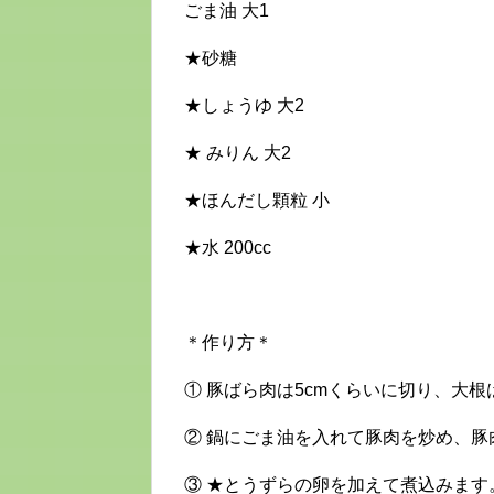
ごま油 大1
★砂糖
★しょうゆ 大2
★ みりん 大2
★ほんだし顆粒 小
★水 200cc
＊作り方＊
① 豚ばら肉は5cmくらいに切り、大
② 鍋にごま油を入れて豚肉を炒め、
③ ★とうずらの卵を加えて煮込みま