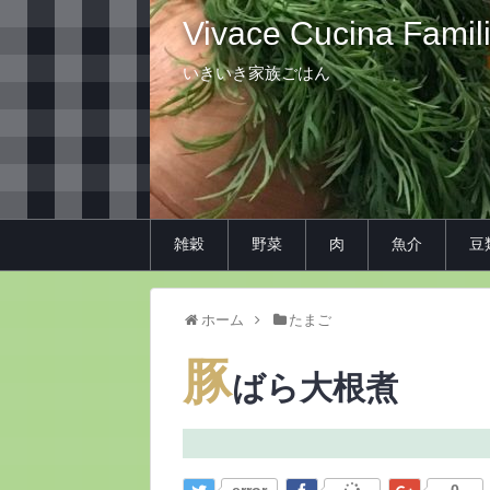
Vivace Cucina Famil
いきいき家族ごはん
雑穀
野菜
肉
魚介
豆
ホーム
たまご
豚
ばら大根煮