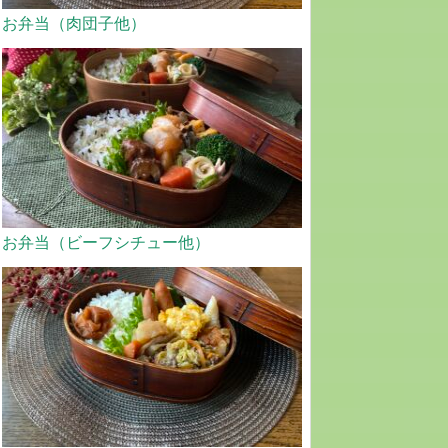
お弁当（肉団子他）
お弁当（ビーフシチュー他）