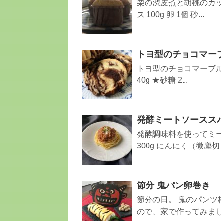
栗の渋皮煮と胡桃のカッ
ス 100g 卵 1個 砂...
トヨ型のチョコマー
トヨ型のチョコマーブルパ
40g ★砂糖 2...
発酵ミートソースス
発酵調味料を使ってミー
300g にんにく（微塵切り
節分 鬼パン卵巻き
節分の日。 鬼のパンツ
ので、家で作ってみました