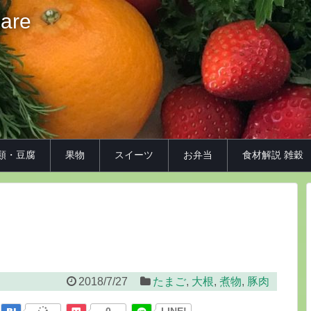
iare
類・豆腐
果物
スイーツ
お弁当
食材解説 雑穀
2018/7/27
たまご
,
大根
,
煮物
,
豚肉