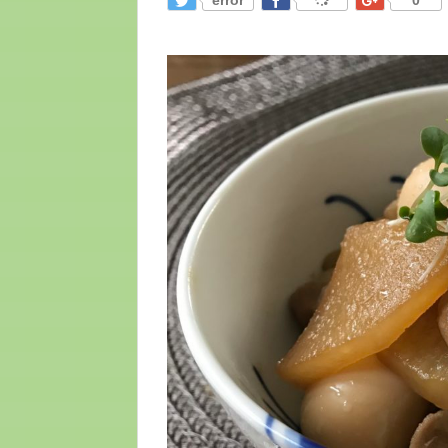
error
0