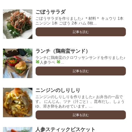
ごぼうサラダ
ごぼうサラダを作りました♪ ＊材料＊ キュウリ 1本
ニンジン 1本 ごぼう 2本 ハム 8枚...
記事を読む
ランチ（鶏南蛮サンド）
ランチに鶏南蛮のクロワッサンサンドを作りました♪
人参ラペ
...
記事を読む
ニンジンのしりしり
ニンジンのしりしりを作りました♪ お弁当の一品で
す。 にんじん、ツナ（汁ごと）、昆布だし、しょう
ゆ、溶き卵をあわせています。...
記事を読む
人参スティックビスケット