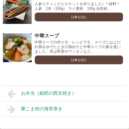
人参スティックビスケットを作りました♪ ＊材料＊
人参 1本（150g） ライ麦粉 100g 全粒粉...
記事を読む
中華スープ
中華スープの作り方・レシピです。スープにはよだ
れ鶏をゆでたときの鶏出汁と中華スープの素を使い
ました。具は野菜やワンタンなど。
記事を読む
お弁当（銀鱈の西京焼き）
豚こま肉の海苔巻き