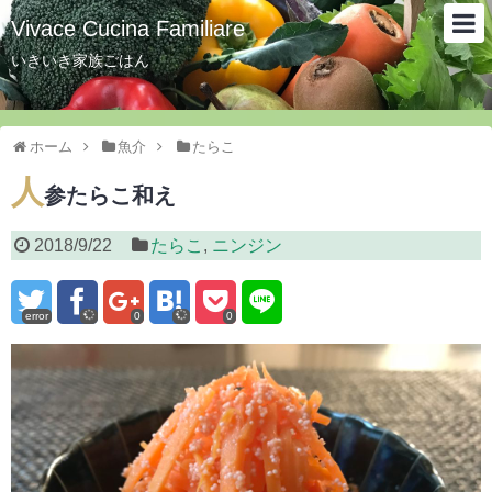
Vivace Cucina Familiare
いきいき家族ごはん
ホーム
魚介
たらこ
人
参たらこ和え
2018/9/22
たらこ
,
ニンジン
error
0
0