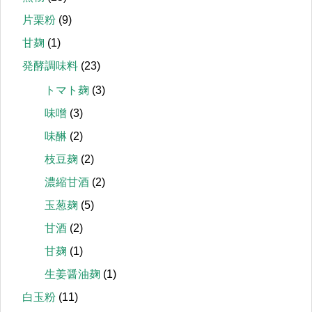
片栗粉
(9)
甘麹
(1)
発酵調味料
(23)
トマト麹
(3)
味噌
(3)
味醂
(2)
枝豆麹
(2)
濃縮甘酒
(2)
玉葱麹
(5)
甘酒
(2)
甘麹
(1)
生姜醤油麹
(1)
白玉粉
(11)