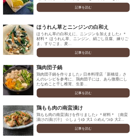
記事を読む
ほうれん草とニンジンの白和え
ほうれん草の白和えに、ニンジンを加えました♪ ＊
材料＊ ほうれん草、ニンジン、絹ごし豆腐、練りご
ま、すりごま、麦...
記事を読む
鶏肉団子鍋
鶏肉団子鍋を作りました♪ 日本料理店「新橋堤」さ
んのレシピを参考に、鶏肉団子には、あら微塵にし
たなめこと干し椎茸、生姜...
記事を読む
鶏もも肉の南蛮漬け
鶏もも肉の南蛮漬けを作りました♪ ＊材料＊ ［南蛮
漬けの漬け汁］ ☆しょうゆ 大1 ☆めんつゆ 大2...
記事を読む