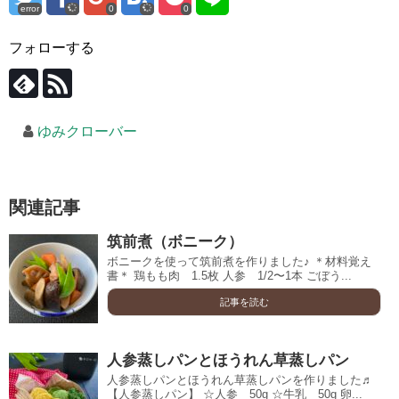
error
0
0
フォローする
ゆみクローバー
関連記事
筑前煮（ボニーク）
ボニークを使って筑前煮を作りました♪ ＊材料覚え
書＊ 鶏もも肉 1.5枚 人参 1/2〜1本 ごぼう...
記事を読む
人参蒸しパンとほうれん草蒸しパン
人参蒸しパンとほうれん草蒸しパンを作りました♬
【人参蒸しパン】 ☆人参 50g ☆牛乳 50g 卵...