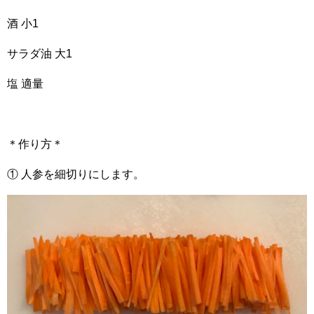
酒 小1
サラダ油 大1
塩 適量
＊作り方＊
① 人参を細切りにします。