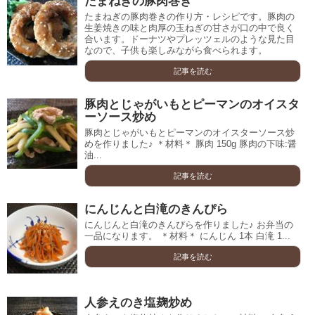
たまねぎの豚肉巻き
たまねぎの豚肉巻きの作り方・レシピです。豚肉の
生姜焼きの味と肉厚の玉ねぎの甘さが口の中で良く
合います。ドーナツやプレッツェルのような見た目
なので、子供も楽しみながら食べられます。
記事を読む
豚肉とじゃがいもとピーマンのオイスタ
ーソース炒め
豚肉とじゃがいもとピーマンのオイスターソース炒
めを作りました♪ ＊材料＊ 豚肉 150g 豚肉の下味:醤
油...
記事を読む
にんじんと白滝のきんぴら
にんじんと白滝のきんぴらを作りました♪ お弁当の
一品になります。 ＊材料＊ にんじん 1本 白滝 1...
記事を読む
人参えのき塩麹炒め