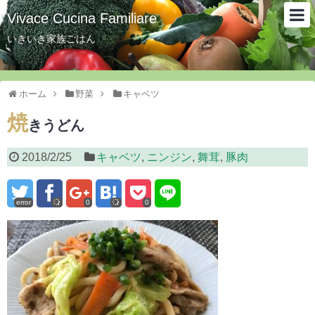
Vivace Cucina Familiare
いきいき家族ごはん
ホーム
野菜
キャベツ
焼
きうどん
2018/2/25
キャベツ
,
ニンジン
,
舞茸
,
豚肉
error
0
0