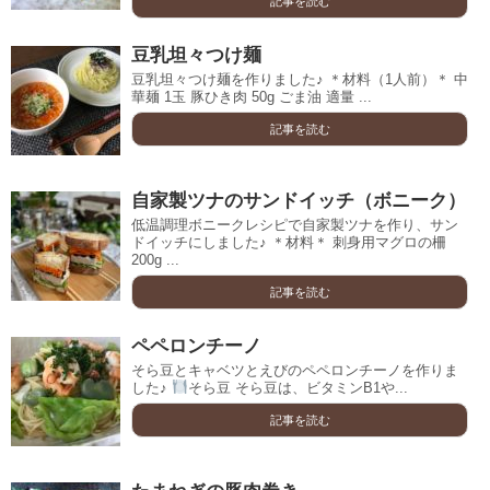
記事を読む
豆乳坦々つけ麺
豆乳坦々つけ麺を作りました♪ ＊材料（1人前）＊ 中
華麺 1玉 豚ひき肉 50g ごま油 適量 ...
記事を読む
自家製ツナのサンドイッチ（ボニーク）
低温調理ボニークレシピで自家製ツナを作り、サン
ドイッチにしました♪ ＊材料＊ 刺身用マグロの柵
200g ...
記事を読む
ペペロンチーノ
そら豆とキャベツとえびのペペロンチーノを作りま
した♪
そら豆 そら豆は、ビタミンB1や...
記事を読む