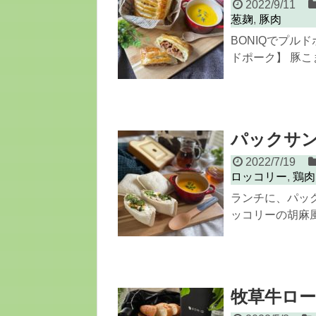
2022/9/11
葱麹
,
豚肉
BONIQでプル
ドポーク】 豚こま切
パックサ
2022/7/19
ロッコリー
,
鶏肉
ランチに、パッ
ッコリーの胡麻風
牧草牛ロ