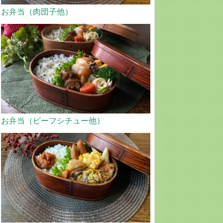
お弁当（肉団子他）
お弁当（ビーフシチュー他）