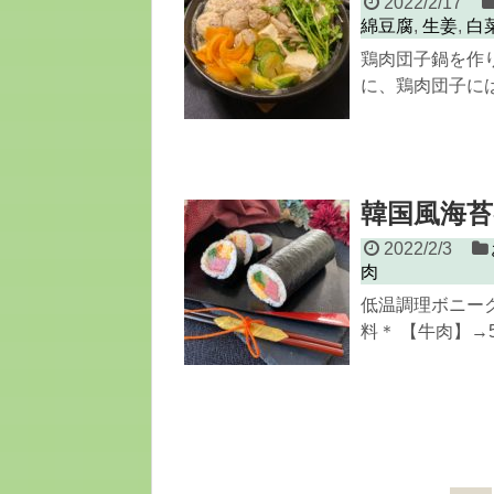
2022/2/17
綿豆腐
,
生姜
,
白
鶏肉団子鍋を作
に、鶏肉団子には
韓国風海
2022/2/3
肉
低温調理ボニー
料＊ 【牛肉】→5