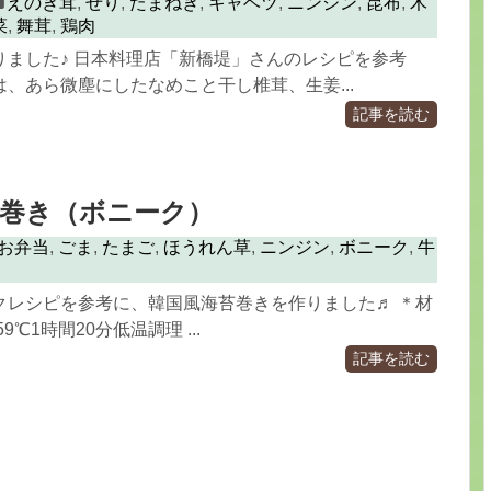
えのき茸
,
せり
,
たまねぎ
,
キャベツ
,
ニンジン
,
昆布
,
木
菜
,
舞茸
,
鶏肉
りました♪ 日本料理店「新橋堤」さんのレシピを参考
、あら微塵にしたなめこと干し椎茸、生姜...
記事を読む
苔巻き（ボニーク）
お弁当
,
ごま
,
たまご
,
ほうれん草
,
ニンジン
,
ボニーク
,
牛
クレシピを参考に、韓国風海苔巻きを作りました♬ ＊材
9℃1時間20分低温調理 ...
記事を読む