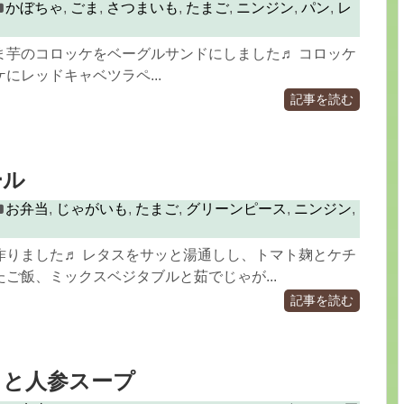
かぼちゃ
,
ごま
,
さつまいも
,
たまご
,
ニンジン
,
パン
,
レ
ま芋のコロッケをベーグルサンドにしました♬ コロッケ
にレッドキャベツラペ...
記事を読む
ール
お弁当
,
じゃがいも
,
たまご
,
グリーンピース
,
ニンジン
,
作りました♬ レタスをサッと湯通しし、トマト麹とケチ
ご飯、ミックスベジタブルと茹でじゃが...
記事を読む
イと人参スープ