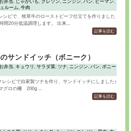
お弁当
,
じゃがいも
,
クレソン
,
ニンジン
,
パン
,
ピーマン
,
ュルーム
,
牛肉
IQレシピで、牧草牛のローストビーフ仕立てを作りました
2時間20分低温調理します。 出来...
記事を読む
ナのサンドイッチ（ボニーク）
お弁当
,
キュウリ
,
サラダ菜
,
ツナ
,
ニンジン
,
パン
,
ボニー
クレシピで自家製ツナを作り、サンドイッチにしました♪
ロの柵 200g ...
記事を読む