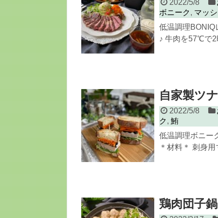
2022/5/8
ボニーク
,
マッシ
低温調理BON
♪ 牛肉を57℃で
自家製ツ
2022/5/8
ク
,
鮪
低温調理ボニー
＊材料＊ 刺身用マグ
鶏肉団子鍋