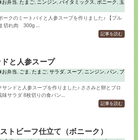
お弁当
,
たまご
,
ニンジン
,
バイタミックス
,
ボニーク
,
玉
ドポークのミートパイと人参スープを作りました♪ 【プル
れ肉 300g ...
記事を読む
ンドと人参スープ
お弁当
,
ごま
,
たまご
,
サラダ
,
スープ
,
ニンジン
,
パン
,
ブ
クサンドと人参スープを作りました♪ ささみと卵とブロ
味サラダ 8枚切りの食パン...
記事を読む
ーストビーフ仕立て（ボニーク）