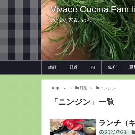
Vivace Cucina Famil
いきいき家族ごはん
雑穀
野菜
肉
魚介
豆
ホーム
野菜
ニンジン
「
ニンジン
」
一覧
ランチ（
2023/7/29