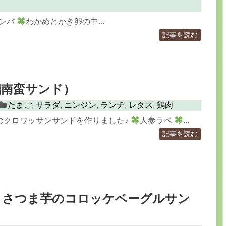
ンパ
わかめとかき卵の中...
記事を読む
鶏南蛮サンド）
たまご
,
サラダ
,
ニンジン
,
ランチ
,
レタス
,
鶏肉
のクロワッサンサンドを作りました♪
人参ラペ
...
記事を読む
とさつま芋のコロッケベーグルサン