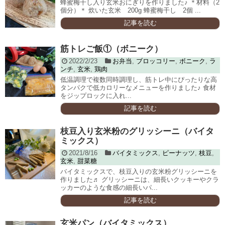
蜂蜜梅干し入り玄米おにぎりを作りました♪ ＊材料（2
個分）＊ 炊いた玄米 200g 蜂蜜梅干し 2個 ...
記事を読む
筋トレご飯①（ボニーク）
2022/2/23
お弁当
,
ブロッコリー
,
ボニーク
,
ラ
ンチ
,
玄米
,
鶏肉
低温調理で複数同時調理し、筋トレ中にぴったりな高
タンパクで低カロリーなメニューを作りました♪ 食材
をジップロックに入れ...
記事を読む
枝豆入り玄米粉のグリッシーニ（バイタ
ミックス）
2021/8/16
バイタミックス
,
ピーナッツ
,
枝豆
,
玄米
,
甜菜糖
バイタミックスで、枝豆入りの玄米粉グリッシーニを
作りました♬ グリッシーニは、細長いクッキーやクラ
ッカーのような食感の細長いパ...
記事を読む
玄米パン（バイタミックス）