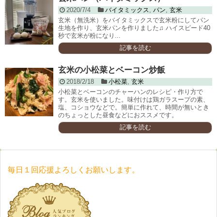
2020/7/4
バイタミックス
,
パン
,
玄米
玄米（無洗米）をバイタミックスで玄米粉にしてパン
生地を作り、玄米パンを作りました♫ ハイスピード40
秒で玄米が粉になり...
記事を読む
玄米の小松菜とベーコン炒飯
2018/2/18
小松菜
,
玄米
小松菜とベーコンのチャーハンのレシピ・作り方で
す。玄米を使いました。味付けは鶏ガラスープの素、
塩、コショウなどで。簡単に作れて、時間が無いとき
のちょっとした昼食などにおススメです。
記事を読む
毎日１回応援よろしくお願いします。