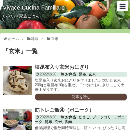
Vivace Cucina Familiare
いきいき家族ごはん
ホーム
雑穀
玄米
「
玄米
」
一覧
塩昆布入り玄米おにぎり
2022/2/26
お弁当
,
昆布
,
玄米
塩昆布入り玄米おにぎりを作りました♪ 炊いた玄米
200gと塩昆布10gを混ぜ、二つ分のおにぎりにして出
来上がりです。 ...
記事を読む
筋トレご飯④（ボニーク）
2022/2/26
お弁当
,
たまご
,
ブロッコリー
,
ボニ
ーク
,
昆布
,
玄米
,
豚肉
低温調理で複数同時調理し、筋トレ中にぴったりな高