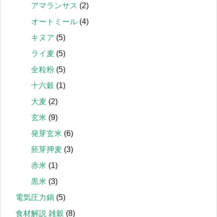
アマランサス
(2)
オートミール
(4)
キヌア
(5)
ライ麦
(5)
全粒粉
(5)
十六穀
(1)
大麦
(2)
玄米
(9)
発芽玄米
(6)
胚芽押麦
(3)
赤米
(1)
黒米
(3)
電気圧力鍋
(5)
食材解説 雑穀
(8)