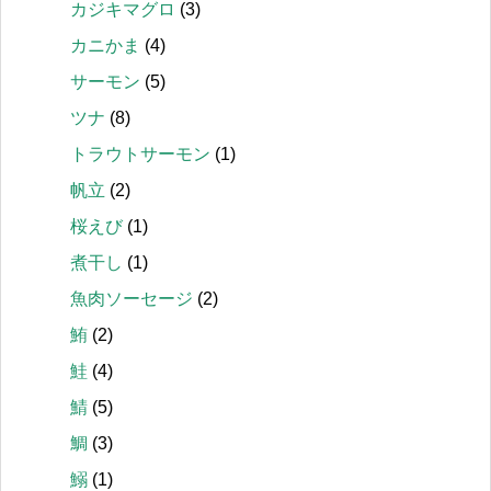
カジキマグロ
(3)
カニかま
(4)
サーモン
(5)
ツナ
(8)
トラウトサーモン
(1)
帆立
(2)
桜えび
(1)
煮干し
(1)
魚肉ソーセージ
(2)
鮪
(2)
鮭
(4)
鯖
(5)
鯛
(3)
鰯
(1)