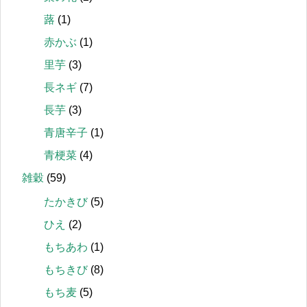
蕗
(1)
赤かぶ
(1)
里芋
(3)
長ネギ
(7)
長芋
(3)
青唐辛子
(1)
青梗菜
(4)
雑穀
(59)
たかきび
(5)
ひえ
(2)
もちあわ
(1)
もちきび
(8)
もち麦
(5)