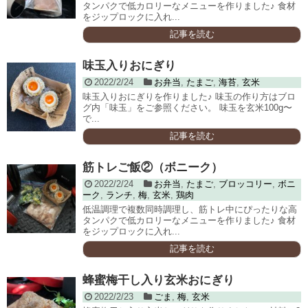
タンパクで低カロリーなメニューを作りました♪ 食材
をジップロックに入れ...
記事を読む
味玉入りおにぎり
2022/2/24
お弁当
,
たまご
,
海苔
,
玄米
味玉入りおにぎりを作りました♪ 味玉の作り方はブロ
グ内「味玉」をご参照ください。 味玉を玄米100g〜
で...
記事を読む
筋トレご飯②（ボニーク）
2022/2/24
お弁当
,
たまご
,
ブロッコリー
,
ボニ
ーク
,
ランチ
,
梅
,
玄米
,
鶏肉
低温調理で複数同時調理し、筋トレ中にぴったりな高
タンパクで低カロリーなメニューを作りました♪ 食材
をジップロックに入れ...
記事を読む
蜂蜜梅干し入り玄米おにぎり
2022/2/23
ごま
,
梅
,
玄米