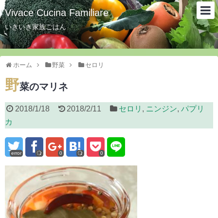
Vivace Cucina Familiare
いきいき家族ごはん
ホーム
野菜
セロリ
野
菜のマリネ
2018/1/18
2018/2/11
セロリ
,
ニンジン
,
パプリ
カ
error
0
0