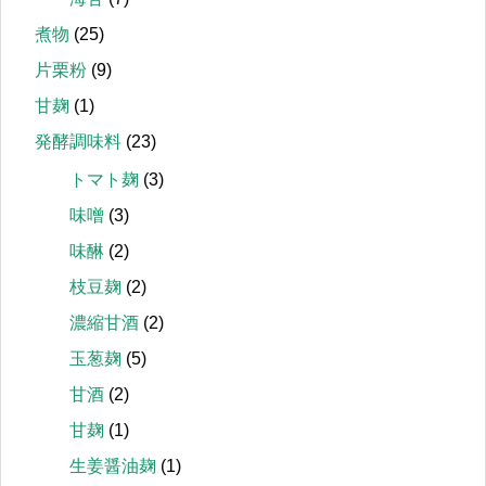
煮物
(25)
片栗粉
(9)
甘麹
(1)
発酵調味料
(23)
トマト麹
(3)
味噌
(3)
味醂
(2)
枝豆麹
(2)
濃縮甘酒
(2)
玉葱麹
(5)
甘酒
(2)
甘麹
(1)
生姜醤油麹
(1)