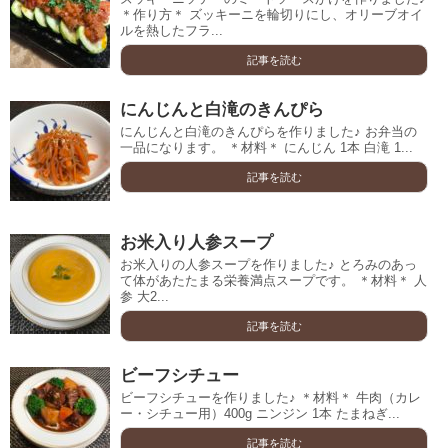
＊作り方＊ ズッキーニを輪切りにし、オリーブオイ
ルを熱したフラ...
記事を読む
にんじんと白滝のきんぴら
にんじんと白滝のきんぴらを作りました♪ お弁当の
一品になります。 ＊材料＊ にんじん 1本 白滝 1...
記事を読む
お米入り人参スープ
お米入りの人参スープを作りました♪ とろみのあっ
て体があたたまる栄養満点スープです。 ＊材料＊ 人
参 大2...
記事を読む
ビーフシチュー
ビーフシチューを作りました♪ ＊材料＊ 牛肉（カレ
ー・シチュー用）400g ニンジン 1本 たまねぎ...
記事を読む