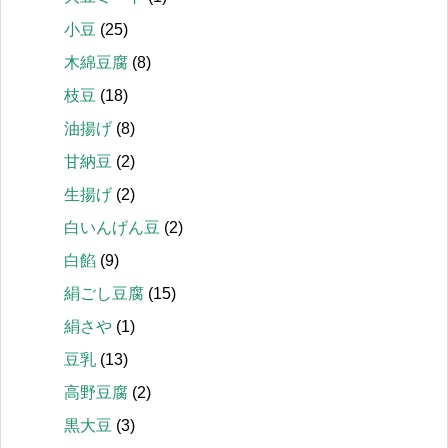
小豆
(25)
木綿豆腐
(8)
枝豆
(18)
油揚げ
(8)
甘納豆
(2)
生揚げ
(2)
白いんげん豆
(2)
白餡
(9)
絹ごし豆腐
(15)
絹さや
(1)
豆乳
(13)
高野豆腐
(2)
黒大豆
(3)