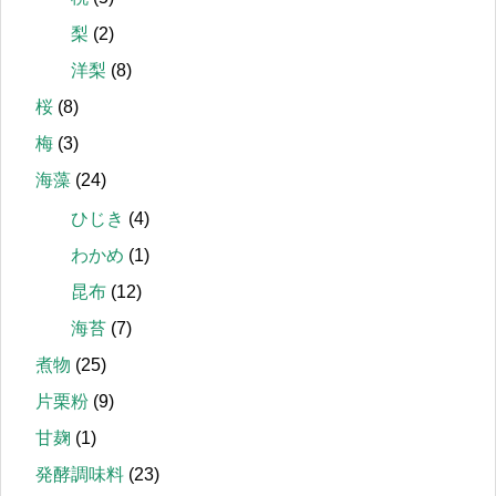
梨
(2)
洋梨
(8)
桜
(8)
梅
(3)
海藻
(24)
ひじき
(4)
わかめ
(1)
昆布
(12)
海苔
(7)
煮物
(25)
片栗粉
(9)
甘麹
(1)
発酵調味料
(23)