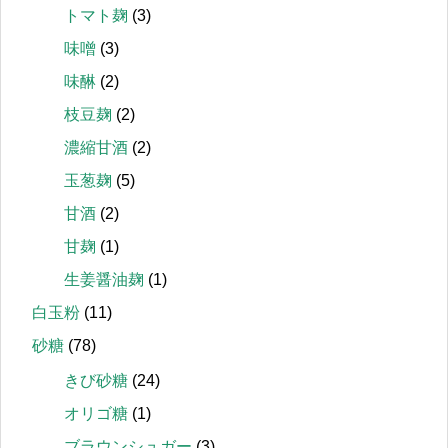
トマト麹
(3)
味噌
(3)
味醂
(2)
枝豆麹
(2)
濃縮甘酒
(2)
玉葱麹
(5)
甘酒
(2)
甘麹
(1)
生姜醤油麹
(1)
白玉粉
(11)
砂糖
(78)
きび砂糖
(24)
オリゴ糖
(1)
ブラウンシュガー
(3)