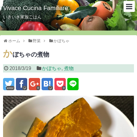
Vivace Cucina Familiare
いきいき家族ごはん
ホーム
野菜
かぼちゃ
か
ぼちゃの煮物
2018/3/19
かぼちゃ
,
煮物
error
0
0