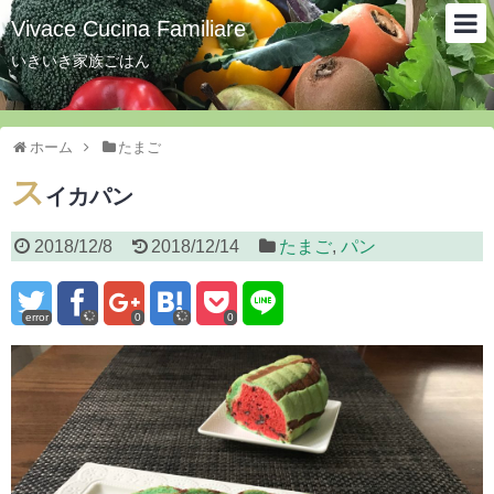
Vivace Cucina Familiare
いきいき家族ごはん
ホーム
たまご
ス
イカパン
2018/12/8
2018/12/14
たまご
,
パン
error
0
0