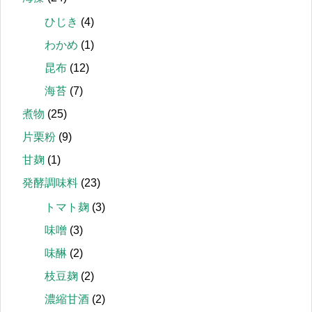
ひじき
(4)
わかめ
(1)
昆布
(12)
海苔
(7)
煮物
(25)
片栗粉
(9)
甘麹
(1)
発酵調味料
(23)
トマト麹
(3)
味噌
(3)
味醂
(2)
枝豆麹
(2)
濃縮甘酒
(2)