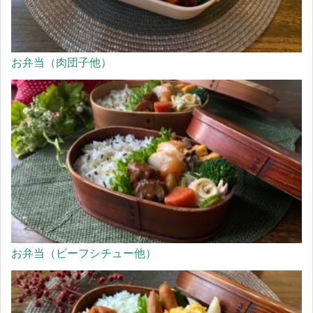
お弁当（肉団子他）
お弁当（ビーフシチュー他）