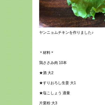
ヤンニョムチキンを作りました♪
＊材料＊
鶏ささみ肉 10本
★酒 大2
★すりおろし生姜 大1
★塩こしょう 適量
片栗粉 大3