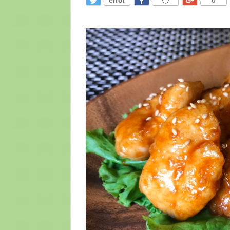
error
0