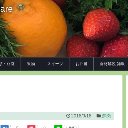
iare
類・豆腐
果物
スイーツ
お弁当
食材解説 雑穀
2018/9/18
鶏肉