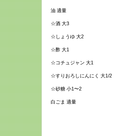
油 適量
☆酒 大3
☆しょうゆ 大2
☆酢 大1
☆コチュジャン 大1
☆すりおろしにんにく 大1/2
☆砂糖 小1〜2
白ごま 適量