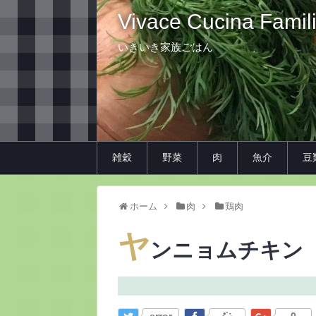
Vivace Cucina Famil
いきいき家族ごはん
雑穀
野菜
肉
魚介
豆
ホーム
肉
鶏肉
ヤ
ンニョムチキン