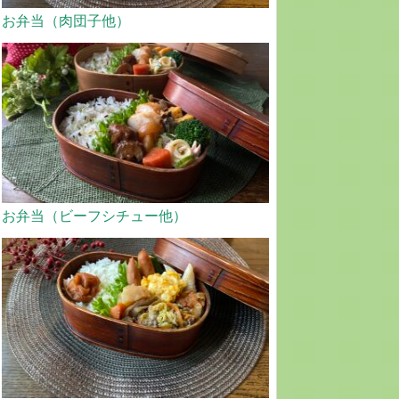
お弁当（肉団子他）
お弁当（ビーフシチュー他）