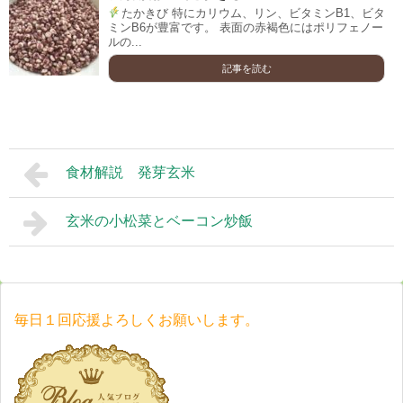
たかきび 特にカリウム、リン、ビタミンB1、ビタ
ミンB6が豊富です。 表面の赤褐色にはポリフェノー
ルの...
記事を読む
食材解説 発芽玄米
玄米の小松菜とベーコン炒飯
毎日１回応援よろしくお願いします。