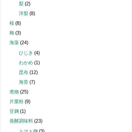
梨
(2)
洋梨
(8)
桜
(8)
梅
(3)
海藻
(24)
ひじき
(4)
わかめ
(1)
昆布
(12)
海苔
(7)
煮物
(25)
片栗粉
(9)
甘麹
(1)
発酵調味料
(23)
トマト麹
(3)