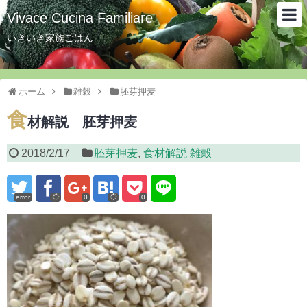
Vivace Cucina Familiare
いきいき家族ごはん
ホーム
雑穀
胚芽押麦
食
材解説 胚芽押麦
2018/2/17
胚芽押麦
,
食材解説 雑穀
error
0
0