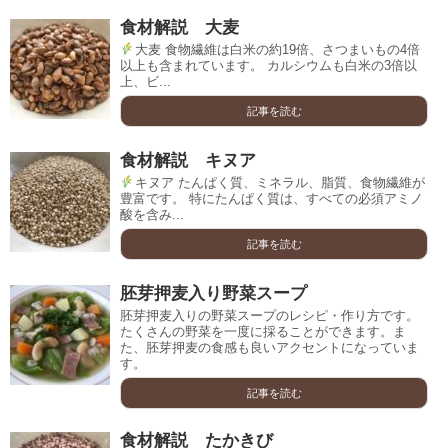
食材解説 大麦
大麦 食物繊維は白米の約19倍、さつまいもの4倍
以上も含まれています。 カルシウムも白米の3倍以
上、ビ...
記事を読む
食材解説 キヌア
キヌア たんぱく質、ミネラル、脂質、食物繊維が
豊富です。 特にたんぱく質は、すべての必須アミノ
酸を含み...
記事を読む
胚芽押麦入り野菜スープ
胚芽押麦入りの野菜スープのレシピ・作り方です。
たくさんの野菜を一度に採ることができます。ま
た、胚芽押麦の食感も良いアクセントになっていま
す。
記事を読む
食材解説 たかきび