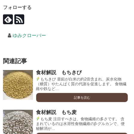
フォローする
ゆみクローバー
関連記事
食材解説 もちきび
もちきび 亜鉛が白米の約2倍含まれ、炭水化物
（糖質）やたんぱく質の代謝を促進します。 食物繊
維や鉄など...
記事を読む
食材解説 もち麦
もち麦 注目すべきは、食物繊維の多さです。 含
まれているのは水溶性食物繊維のβ-グルカンで、便
秘解消が...