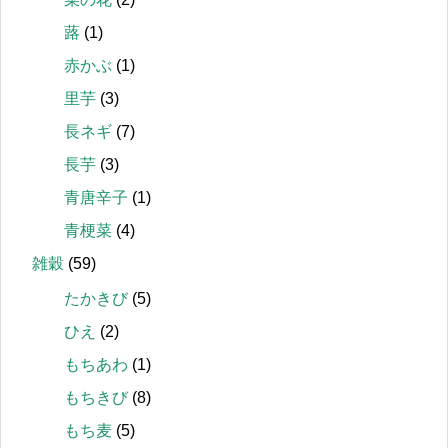
蕗
(1)
赤かぶ
(1)
里芋
(3)
長ネギ
(7)
長芋
(3)
青唐辛子
(1)
青梗菜
(4)
雑穀
(59)
たかきび
(5)
ひえ
(2)
もちあわ
(1)
もちきび
(8)
もち麦
(5)