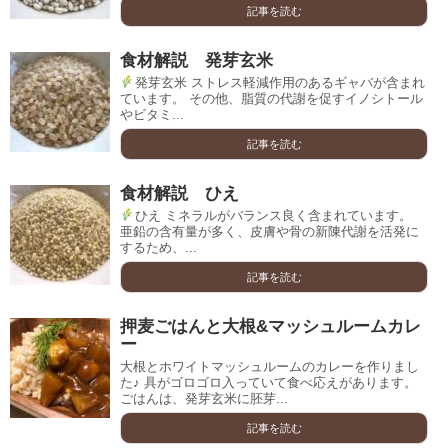
記事を読む
食材解説 発芽玄米
発芽玄米 ストレス軽減作用のあるギャバが含まれ
ています。 その他、脂質の代謝を促すイノシトール
やビタミ...
記事を読む
食材解説 ひえ
ひえ ミネラルがバランス良く含まれています。
亜鉛の含有量が多く、皮膚や骨の新陳代謝を活発に
するため、...
記事を読む
押麦ごはんと大根&マッシュルームカレ
ー
大根とホワイトマッシュルームのカレーを作りまし
た♪ 具がゴロゴロ入っていて食べ応えがあります。
ごはんは、発芽玄米に胚芽...
記事を読む